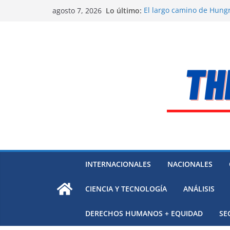
Saltar
Lo último:
El largo camino de Hungr
agosto 7, 2026
al
Residuos mineros, riesg
Alarma a expertos de ONU
contenido
Venezuela
Extensa desaparición de
México
El océano Pacífico bajo p
respaldada con pruebas
INTERNACIONALES
NACIONALES
CIENCIA Y TECNOLOGÍA
ANÁLISIS
DERECHOS HUMANOS + EQUIDAD
SE