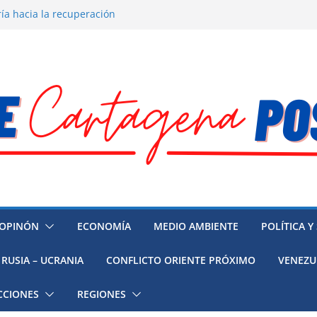
ía hacia la recuperación
o ambiental en México
 la muerte de preso político en
 mujeres, niñas y migrantes en
resión y su región finalmente
OPINÓN
ECONOMÍA
MEDIO AMBIENTE
POLÍTICA Y
RUSIA – UCRANIA
CONFLICTO ORIENTE PRÓXIMO
VENEZU
CCIONES
REGIONES