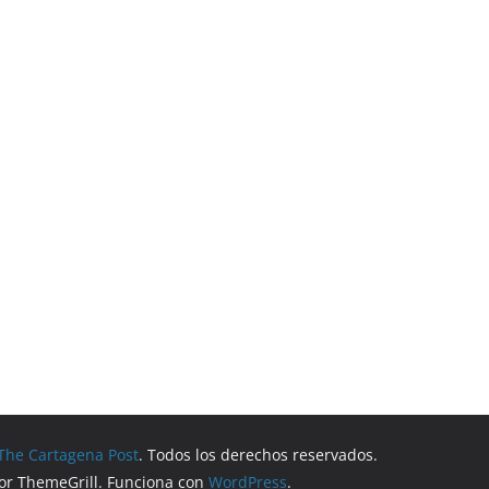
The Cartagena Post
. Todos los derechos reservados.
r ThemeGrill. Funciona con
WordPress
.