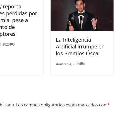
y reporta
es pérdidas por
mia, pese a
to de
iptores
La Inteligencia
4, 2020
0
Artificial irrumpe en
los Premios Óscar
marzo 4, 2025
0
blicada.
Los campos obligatorios están marcados con
*