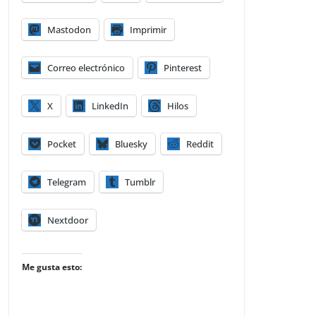
Mastodon
Imprimir
Correo electrónico
Pinterest
X
LinkedIn
Hilos
Pocket
Bluesky
Reddit
Telegram
Tumblr
Nextdoor
Me gusta esto: