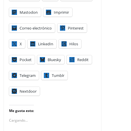
Mastodon
Imprimir
Correo electrónico
Pinterest
X
LinkedIn
Hilos
Pocket
Bluesky
Reddit
Telegram
Tumblr
Nextdoor
Me gusta esto:
Cargando...