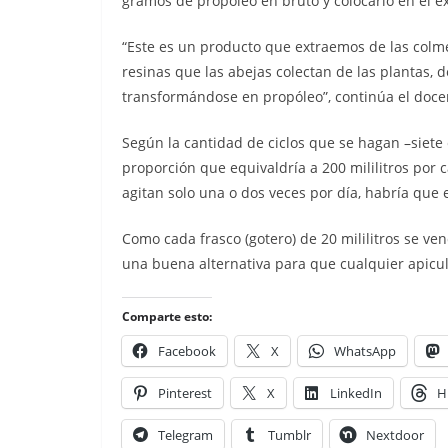
gramos de propóleo en bruto y colocarlo en el e
“Este es un producto que extraemos de las colm
resinas que las abejas colectan de las plantas, 
transformándose en propóleo”, continúa el doce
Según la cantidad de ciclos que se hagan –siete
proporción que equivaldría a 200 mililitros por 
agitan solo una o dos veces por día, habría que e
Como cada frasco (gotero) de 20 mililitros se ve
una buena alternativa para que cualquier apicul
Comparte esto:
Facebook
X
WhatsApp
Pinterest
X
LinkedIn
H
Telegram
Tumblr
Nextdoor