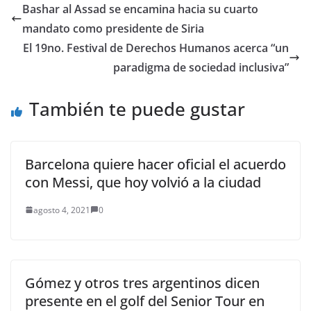
derecho a adquirirlos
Bashar al Assad se encamina hacia su cuarto
todos por igual para
mandato como presidente de Siria
conseguir…
El 19no. Festival de Derechos Humanos acerca “un
paradigma de sociedad inclusiva”
También te puede gustar
Barcelona quiere hacer oficial el acuerdo
con Messi, que hoy volvió a la ciudad
agosto 4, 2021
0
Gómez y otros tres argentinos dicen
presente en el golf del Senior Tour en