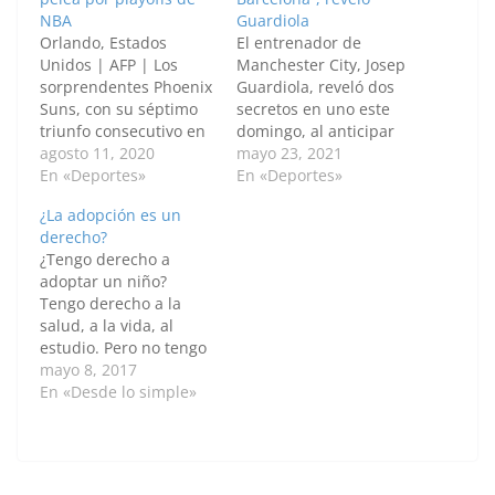
NBA
Guardiola
Orlando, Estados
El entrenador de
Unidos | AFP | Los
Manchester City, Josep
sorprendentes Phoenix
Guardiola, reveló dos
Suns, con su séptimo
secretos en uno este
triunfo consecutivo en
domingo, al anticipar
Disney World
agosto 11, 2020
que Sergio Agüero "se
mayo 23, 2021
(Orlando), y los San
En «Deportes»
irá a jugar a Barcelona
En «Deportes»
Antonio Spurs
y allí estará junto al
¿La adopción es un
obtuvieron este martes
mejor jugador de todos
derecho?
victorias que les
los tiempos, Lionel
¿Tengo derecho a
mantienen en la pelea
Messi", lo que para la
adoptar un niño?
por lograr el último
afición "culé" tiene hoy
Tengo derecho a la
boleto disponible para
en día un valor…
salud, a la vida, al
los playoffs de la NBA.
estudio. Pero no tengo
Los Suns y los Spurs
derecho a adoptar a un
mayo 8, 2017
ocupan el 10º…
niño, ser padres no es
En «Desde lo simple»
una obligación ni
tampoco un derecho,
los niños no son
objetos que tenemos