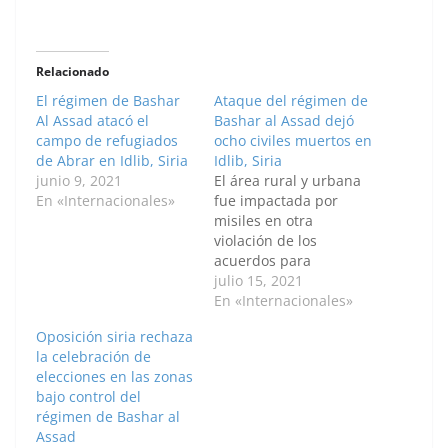
Relacionado
El régimen de Bashar
Ataque del régimen de
Al Assad atacó el
Bashar al Assad dejó
campo de refugiados
ocho civiles muertos en
de Abrar en Idlib, Siria
Idlib, Siria
junio 9, 2021
El área rural y urbana
En «Internacionales»
fue impactada por
misiles en otra
violación de los
acuerdos para
mantener a Idlib como
julio 15, 2021
una zona
En «Internacionales»
desmilitarizada. Por:
Oposición siria rechaza
Ahmet Karaahmet /
la celebración de
Anadolu Al menos ocho
elecciones en las zonas
civiles sirios perdieron
bajo control del
la vida y otros cinco
régimen de Bashar al
resultaron heridos este
Assad
jueves 15 de julio