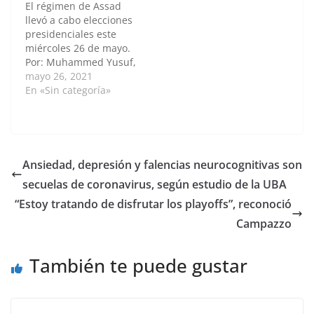
El régimen de Assad
debido a una serie…
llevó a cabo elecciones
presidenciales este
miércoles 26 de mayo.
Por: Muhammed Yusuf,
Ethem Emre Özcan /
mayo 26, 2021
Anadolu El presidente
En «Sin categoría»
de la Coalición
Nacional para las
Fuerzas
Revolucionarias y de
Oposición de Siria,
Ansiedad, depresión y falencias neurocognitivas son
Nasir Hariri, reiteró su
secuelas de coronavirus, según estudio de la UBA
rechazo a las
supuestas elecciones
“Estoy tratando de disfrutar los playoffs”, reconoció
presidenciales que el
Campazzo
régimen…
También te puede gustar