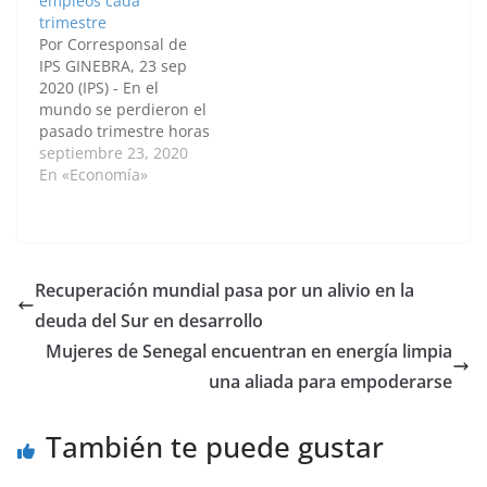
empleos cada
sostenibilidad, expuso
Organización
trimestre
un nuevo informe de
Internacional del
Por Corresponsal de
la Organización
Trabajo (OIT) divulgado
IPS GINEBRA, 23 sep
Internacional del
este viernes 2. En toda
2020 (IPS) - En el
Trabajo (OIT). Vinícius
la región se ha…
mundo se perdieron el
Pinheiro, director
pasado trimestre horas
regional…
de labor equivalentes a
septiembre 23, 2020
495 millones de
En «Economía»
empleos y la tendencia
persistirá durante el
resto del año, como
consecuencia de la
crisis desatada por la
Recuperación mundial pasa por un alivio en la
pandemia covid-19,
deuda del Sur en desarrollo
señaló este miércoles
23 la Organización…
Mujeres de Senegal encuentran en energía limpia
una aliada para empoderarse
También te puede gustar