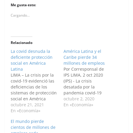
Me gusta esto:
Cargando...
Relacionado
La covid desnuda la
América Latina y el
deficiente protección
Caribe pierde 34
social en América
millones de empleos
Latina
Por Corresponsal de
LIMA – La crisis por la
IPS LIMA, 2 oct 2020
covid-19 evidenció las
(IPS) - La crisis
deficiencias de los
desatada por la
sistemas de protección
pandemia covid-19
social en América
provocó la pérdida de
octubre 2, 2020
Latina y el Caribe, y
octubre 21, 2021
34 millones de
En «Economía»
colocó en la agenda
En «Economía»
empleos en América
regional el desafío de
Latina y el Caribe,
El mundo pierde
mejorar su cobertura,
señaló un nuevo
cientos de millones de
suficiencia y
informe de la