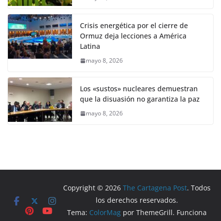
Crisis energética por el cierre de
Ormuz deja lecciones a América
Latina
mayo 8, 2026
Los «sustos» nucleares demuestran
que la disuasión no garantiza la paz
mayo 8, 2026
Copyright © 2026
The Cartagena Post
. Todos
los derechos reservados.
Tema:
ColorMag
por ThemeGrill. Funciona