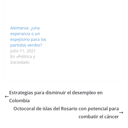
presidenciales de
electorales en el país.
noviembre, según una
"La Sala Plena del
encuesta de ABC News
Consejo Nacional
y el 'Washington Post'
Electoral (CNE) resolvió
publicada este
reconocer la
Alemania: ¿una
domingo.…
personería…
esperanza o un
espejismo para los
partidos verdes?
julio 11, 2021
En «Política y
Sociedad»
Estrategias para disminuir el desempleo en
Colombia
Octocoral de islas del Rosario con potencial para
combatir el cáncer