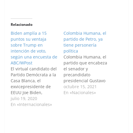
Relacionado
Biden amplía a 15
Colombia Humana, el
puntos su ventaja
partido de Petro, ya
sobre Trump en
tiene personería
intención de voto,
política
según una encuesta de
Colombia Humana, el
ABC/WPost
partido que encabeza
El virtual candidato del
el senador y
Partido Demócrata a la
precandidato
Casa Blanca, el
presidencial Gustavo
exvicepresidente de
Petro en Colombia,
octubre 15, 2021
EEUU Joe Biden,
logró hoy su
En «Nacionales»
ostenta ya una ventaja
julio 19, 2020
reconocimiento oficial
de 15 puntos
En «Internacionales»
como partido político
porcentuales sobre el
de parte del Consejo
presidente, Donald
Nacional Electoral
Trump, de cara a las
(CNE), responsable de
elecciones
los procesos