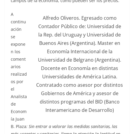
campos de la economía, como pueden ser los precios.
A
Alfredo Oliveros. Egresado como
continu
Contador Público de: Universidad de
ación
la Rep. del Uruguay y Universidad de
se
Buenos Aires (Argentina). Master en
expone
Economía Internacional de la
n los
coment
Universidad de Belgrano (Argentina).
arios
Docente en Economía en distintas
realizad
Universidades de América Latina.
os por
Contratado como asesor por distintos
el
Gobiernos de América y asesor de
Analista
distintos programas del BID (Banco
de
Interamericano de Desarrollo)
Econom
ía Juan
B. Plaza
: Sin entrar a valorar las medidas sanitarias, las
más urgentes y sanitarias, llama la atención la lentitud en