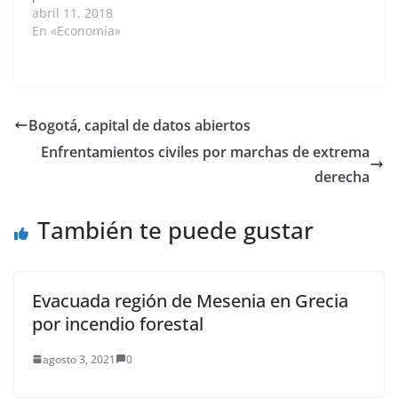
mercado interno si se
abril 11, 2018
quiere proyectar esta
En «Economía»
fruta como eje en la
sustitución de cultivos
ilícitos. El enorme
crecimiento que ha
tenido el mercado de
Bogotá, capital de datos abiertos
gulupa para Colombia,
Enfrentamientos civiles por marchas de extrema
que la sitúa como la
cuarta fruta…
derecha
También te puede gustar
Evacuada región de Mesenia en Grecia
por incendio forestal
agosto 3, 2021
0