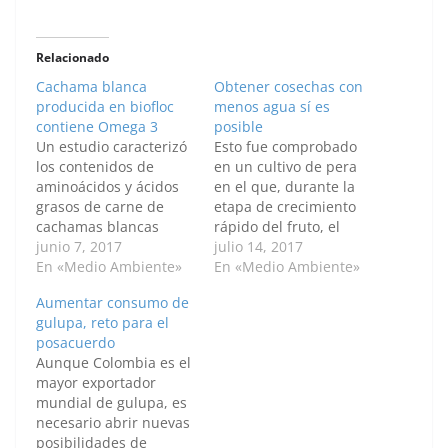
Relacionado
Cachama blanca
Obtener cosechas con
producida en biofloc
menos agua sí es
contiene Omega 3
posible
Un estudio caracterizó
Esto fue comprobado
los contenidos de
en un cultivo de pera
aminoácidos y ácidos
en el que, durante la
grasos de carne de
etapa de crecimiento
cachamas blancas
rápido del fruto, el
cultivadas con esta
junio 7, 2017
riego se redujo hasta
julio 14, 2017
técnica de producción
En «Medio Ambiente»
en un 100 % sin
En «Medio Ambiente»
de peces en estanques
disminuir la calidad de
Aumentar consumo de
que optimiza el uso del
las peras. Así lo explica
gulupa, reto para el
agua y del alimento. El
Lady Viviana Bayona,
posacuerdo
estudio, que duró
ingeniera agrícola de la
Aunque Colombia es el
cerca de tres meses,
Universidad Nacional
mayor exportador
analizó el
de Colombia (U.N.)…
mundial de gulupa, es
comportamiento de la
necesario abrir nuevas
cachama blanca
posibilidades de
(Piaractus…