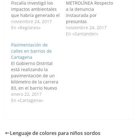
Fiscalía investigó los
METROLÍNEA Respecto
impactos ambientales
a la denuncia
que habría generado el
instaurada por
tratamiento de las
noviembre 24, 2017
presuntas
basuras y lixiviados en
En «Regiones»
irregularidades en la
noviembre 24, 2017
el relleno sanitario de
ejecución de las obras
En «Santander»
Barrancabermeja, por
del Sistema de
Pavimentación de
parte de la Empresa de
Transporte Metrolínea
calles en barrios de
Servicio Públicos
de la ciudad de
Cartagena
Rediba S.A. En
Bucaramanga, la
El Gobierno Distrital
inspección judicial
Fiscalía archivó esta
está realizando la
realizada entre el 28 y
investigación tiendo en
pavimentación de un
31 de agosto de 2017,
cuenta que no se
kilómetro de la carrera
el CTI…
encontraron
83, en el barrio Nuevo
deficiencias o fallas en
Paraíso. Esta obra tiene
enero 22, 2017
la contratación. CASO
una inversión de $1200
En «Cartagena»
DE CORRUPCIÓN
millones pesos. La obra
FISCALES SECCIONAL
incluye
MAGDALENA…
pavimentación,
construcción de
bordillos, andenes y
Lenguaje de colores para niños sordos
drenaje al acueducto y