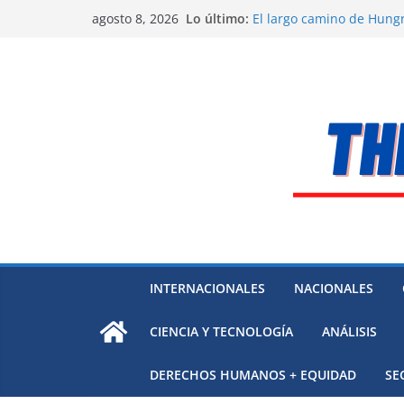
Saltar
Lo último:
El largo camino de Hungr
agosto 8, 2026
al
Residuos mineros, riesg
Alarma a expertos de ONU
contenido
Venezuela
Extensa desaparición de
México
El océano Pacífico bajo p
respaldada con pruebas
INTERNACIONALES
NACIONALES
CIENCIA Y TECNOLOGÍA
ANÁLISIS
DERECHOS HUMANOS + EQUIDAD
SE