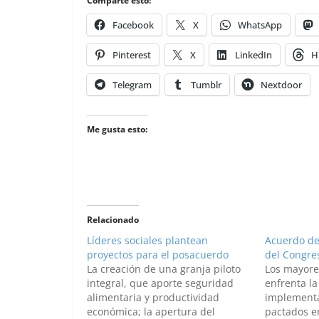
Comparte esto:
Facebook
X
WhatsApp
Pinterest
X
LinkedIn
H
Telegram
Tumblr
Nextdoor
Me gusta esto:
Relacionado
Líderes sociales plantean
Acuerdo de
proyectos para el posacuerdo
del Congre
La creación de una granja piloto
Los mayore
integral, que aporte seguridad
enfrenta la
alimentaria y productividad
implementa
económica; la apertura del
pactados en