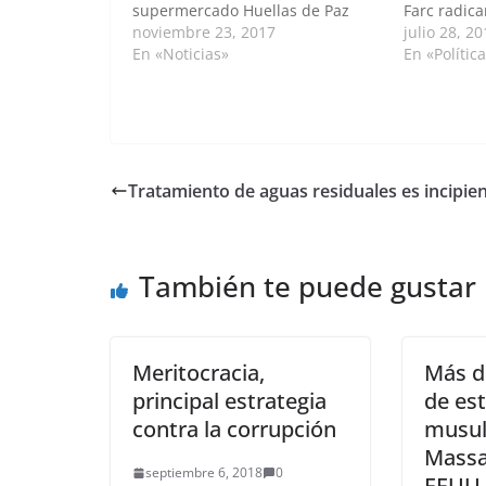
supermercado Huellas de Paz
Farc radic
para el desarrollo de la economía
noviembre 23, 2017
congresista
julio 28, 2
familiar, y la comercialización de
En «Noticias»
más atentos
En «Polític
productos de la canasta básica y
electoral q
una empresa de infraestructura y
constitucio
servicios para la paz, son algunos
las preocu
proyectos…
el inicio de
Tratamiento de aguas residuales es incipie
También te puede gustar
Meritocracia,
Más de
principal estrategia
de es
contra la corrupción
musu
Massa
septiembre 6, 2018
0
EEUU,