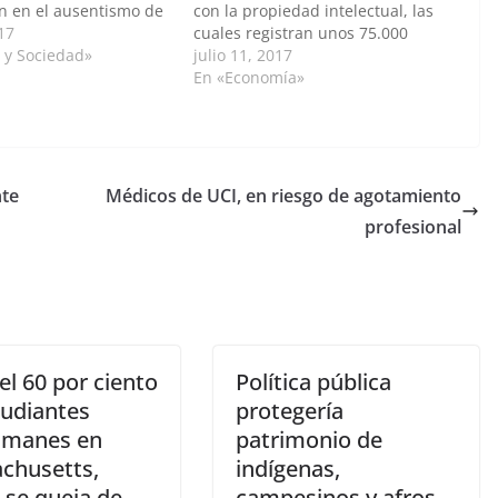
an en el ausentismo de
con la propiedad intelectual, las
s, quienes estarían
017
cuales registran unos 75.000
 a la legislatura
a y Sociedad»
productos al año y contribuyen
julio 11, 2017
ue a sus funciones
con cerca del 3,3 % del producto
En «Economía»
nales. Esta es una de
interno bruto (PIB) nacional.
paciones expuestas en
Durante la inauguración de la
 la…
séptima edición de la Escuela
Internacional de…
nte
Médicos de UCI, en riesgo de agotamiento
profesional
l 60 por ciento
Política pública
tudiantes
protegería
lmanes en
patrimonio de
chusetts,
indígenas,
 se queja de
campesinos y afros