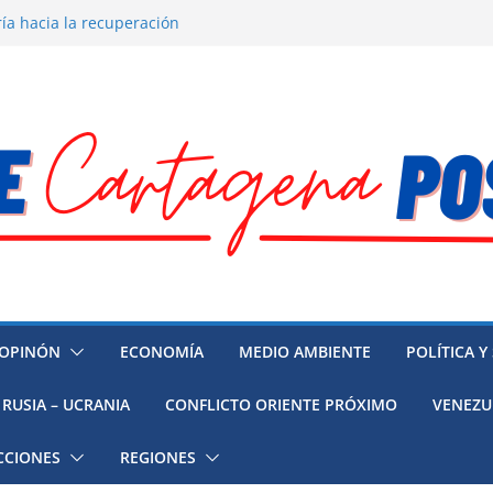
ía hacia la recuperación
o ambiental en México
 la muerte de preso político en
 mujeres, niñas y migrantes en
resión y su región finalmente
OPINÓN
ECONOMÍA
MEDIO AMBIENTE
POLÍTICA Y
RUSIA – UCRANIA
CONFLICTO ORIENTE PRÓXIMO
VENEZU
CCIONES
REGIONES