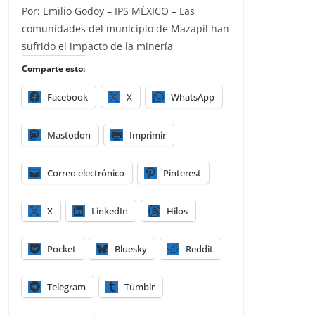
Por: Emilio Godoy – IPS MÉXICO – Las
comunidades del municipio de Mazapil han
sufrido el impacto de la minería
Comparte esto:
Facebook
X
WhatsApp
Mastodon
Imprimir
Correo electrónico
Pinterest
X
LinkedIn
Hilos
Pocket
Bluesky
Reddit
Telegram
Tumblr