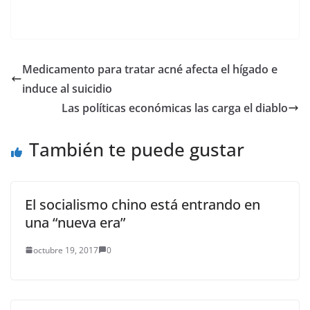
para la Paz (JEP). La
iniciativa, que compite
contra el reloj, ya que
el 30 de noviembre
vence el fast track,
Medicamento para tratar acné afecta el hígado e
tuvo un episodio
induce al suicidio
sorpresivo,…
Las políticas económicas las carga el diablo
También te puede gustar
El socialismo chino está entrando en
una “nueva era”
octubre 19, 2017
0