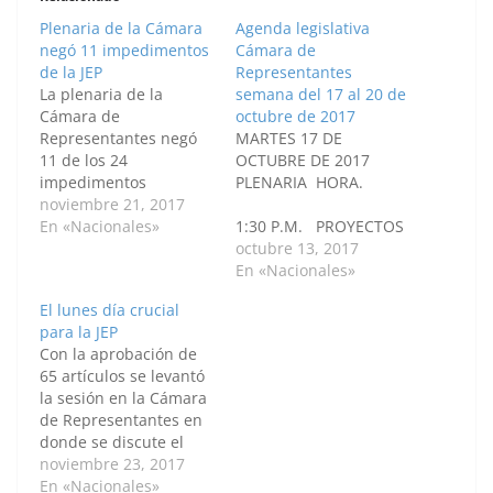
Plenaria de la Cámara
Agenda legislativa
negó 11 impedimentos
Cámara de
de la JEP
Representantes
La plenaria de la
semana del 17 al 20 de
Cámara de
octubre de 2017
Representantes negó
MARTES 17 DE
11 de los 24
OCTUBRE DE 2017
impedimentos
PLENARIA HORA.
presentados por
noviembre 21, 2017
diversos congresistas
En «Nacionales»
1:30 P.M. PROYECTOS
este martes al inicio
PARA SEGUNDO
octubre 13, 2017
del último debate del
DEBATE
En «Nacionales»
proyecto de ley
(PROCEDIMIENTO
El lunes día crucial
estatutaria de la
LEGISLATIVO ESPECIAL
para la JEP
Justicia Especial para la
PARA LA PAZ) (Numeral
Con la aprobación de
Paz. La sesión inició
b, artículo 1° del Acto
65 artículos se levantó
con un informe de la
Legislativo N° 01 de
la sesión en la Cámara
subcomisión
junio 07 de 2016)
de Representantes en
designada para
Proyecto de Acto
donde se discute el
estudiar los
Legislativo No. 012 de
proyecto de la
noviembre 23, 2017
impedimentos…
2017 Cámara “Por
Jurisdicción Especial
En «Nacionales»
medio del cual…