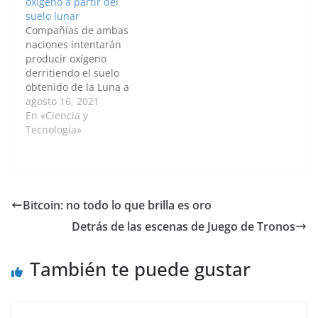
oxígeno a partir del
con coronavirus.
de mayo llegaron a
suelo lunar
"Quisimos ahorrar y le
Concepción los
Compañías de ambas
quitamos el oxígeno
primeros balones de
naciones intentarán
que estaba usando
oxígeno enviados por
producir oxígeno
(para traer el tanque
el Gobierno…
derritiendo el suelo
a…
obtenido de la Luna a
altas temperaturas y
agosto 16, 2021
electrolizándolo. Por:
En «Ciencia y
Ahmet Furkan Mercan /
Tecnología»
Anadolu Empresas
japonesas e israelíes
colaborarán en un
proyecto experimental
destinado a producir
Bitcoin: no todo lo que brilla es oro
oxígeno en la Luna,
Detrás de las escenas de Juego de Tronos
según informó la
agencia de noticias
japonesa Kyodo este…
También te puede gustar