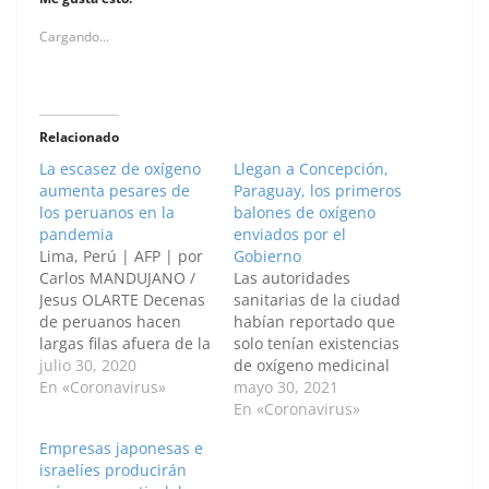
Cargando...
Relacionado
La escasez de oxígeno
Llegan a Concepción,
aumenta pesares de
Paraguay, los primeros
los peruanos en la
balones de oxígeno
pandemia
enviados por el
Lima, Perú | AFP | por
Gobierno
Carlos MANDUJANO /
Las autoridades
Jesus OLARTE Decenas
sanitarias de la ciudad
de peruanos hacen
habían reportado que
largas filas afuera de la
solo tenían existencias
municipalidad de un
julio 30, 2020
de oxígeno medicinal
distrito populoso de
En «Coronavirus»
hasta la tarde de este
mayo 30, 2021
Lima para conseguir
sábado 29 de mayo.
En «Coronavirus»
gratuitamente una
Por: Camila Moreno
Empresas japonesas e
recarga de oxígeno
Camargo / Anadolu En
israelíes producirán
para familiares graves
la noche del sábado 29