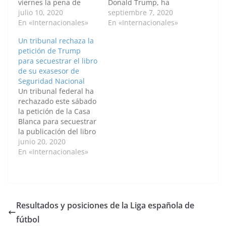
viernes la pena de
Donald Trump, ha
prisión que estaba
julio 10, 2020
criticado al candidato
septiembre 7, 2020
impuesta contra su
En «Internacionales»
presidencial
En «Internacionales»
exasesor, Roger Stone,
demócrata, Joe Biden,
Un tribunal rechaza la
uno de los aliados más
por su "retórica
petición de Trump
próximos del
antivacunas" después
para secuestrar el libro
presidente, según ha
de que la compañera
de su exasesor de
informado la Casa
de fórmula de Biden,
Seguridad Nacional
Blanca en un
Kamala Harris,
Un tribunal federal ha
comunicado. "Roger
afirmara este fin de
rechazado este sábado
Stone es una víctima
semana que "no se
la petición de la Casa
del fraude de Rusia
fiaría" de Trump ante
Blanca para secuestrar
que…
sus prisas por…
la publicación del libro
del exasesor de
junio 20, 2020
Seguridad Nacional
En «Internacionales»
John Bolton, en la que
acusa al presidente del
país, Donald Trump, de
estar incapacitado
para desempeñar el
Resultados y posiciones de la Liga española de
cargo. Bolton ha sido el
fútbol
asesor de Seguridad…