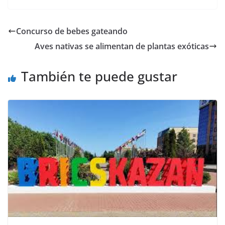
dejaran de llamarse
con la sigla que ha
identificado la otrora
Concurso de bebes gateando
organización
Aves nativas se alimentan de plantas exóticas
subversiva. Así lo
considera el director
del Centro de
También te puede gustar
Pensamiento…