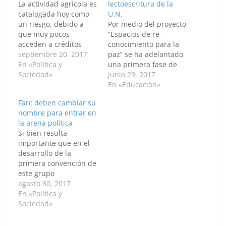
La actividad agrícola es
lectoescritura de la
catalogada hoy como
U.N.
un riesgo, debido a
Por medio del proyecto
que muy pocos
“Espacios de re-
acceden a créditos
conocimiento para la
agropecuarios. Según
septiembre 20, 2017
paz” se ha adelantado
cifras del Censo
En «Política y
una primera fase de
Nacional Agropecuario,
Sociedad»
implementación de
junio 29, 2017
en los últimos años
dicha estrategia en la
En «Educación»
menos del 10 % de las
zona veredal Las
Farc deben cambiar su
familias rurales ha
Colinas, en el
nombre para entrar en
recibido asistencia
corregimiento El
la arena política
técnica. Este tema
Capricho del
Si bien resulta
abrió el debate en el
departamento del
importante que en el
conversatorio “Retos
Guaviare. La iniciativa
desarrollo de la
del posacuerdo…
forma parte del actual
primera convención de
“Plan de desarrollo
este grupo
autonomía
reincorporado se
agosto 30, 2017
responsable y
discutan los principios
En «Política y
excelencia como…
ideológicos que
Sociedad»
orientarán su partido,
se esperaría que