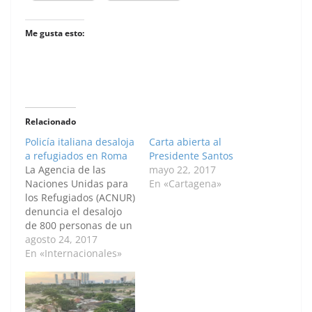
Me gusta esto:
Relacionado
Policía italiana desaloja
Carta abierta al
a refugiados en Roma
Presidente Santos
La Agencia de las
mayo 22, 2017
Naciones Unidas para
En «Cartagena»
los Refugiados (ACNUR)
denuncia el desalojo
de 800 personas de un
edificio en Roma que
agosto 24, 2017
fue ocupado por
En «Internacionales»
refugiados,
principalmente por
solicitantes de asilo y
refugiados de Eritrea y