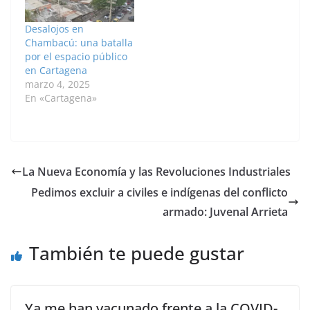
Etiopía. Embed from
Getty Images Embed
Desalojos en
from Getty Images Casi
Chambacú: una batalla
200 personas
por el espacio público
expulsadas del…
en Cartagena
marzo 4, 2025
En «Cartagena»
La Nueva Economía y las Revoluciones Industriales
Pedimos excluir a civiles e indígenas del conflicto
armado: Juvenal Arrieta
También te puede gustar
Ya me han vacunado frente a la COVID-