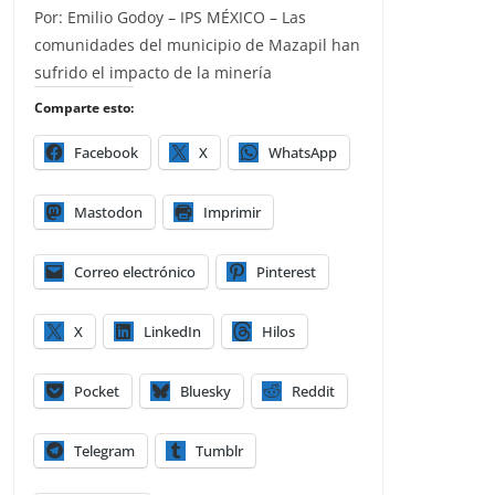
Por: Emilio Godoy – IPS MÉXICO – Las
comunidades del municipio de Mazapil han
sufrido el impacto de la minería
Comparte esto:
Facebook
X
WhatsApp
Mastodon
Imprimir
Correo electrónico
Pinterest
X
LinkedIn
Hilos
Pocket
Bluesky
Reddit
Telegram
Tumblr