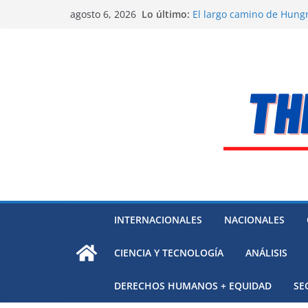
Saltar
Lo último:
El largo camino de Hungr
agosto 6, 2026
al
Residuos mineros, riesg
Alarma a expertos de ONU
contenido
Venezuela
Extensa desaparición de
México
El océano Pacífico bajo p
respaldada con pruebas
INTERNACIONALES
NACIONALES
CIENCIA Y TECNOLOGÍA
ANÁLISIS
DERECHOS HUMANOS + EQUIDAD
SE