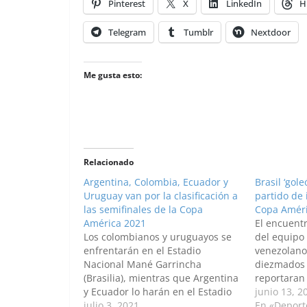
Pinterest
X
LinkedIn
H
Telegram
Tumblr
Nextdoor
Me gusta esto:
Relacionado
Argentina, Colombia, Ecuador y
Brasil ‘gol
Uruguay van por la clasificación a
partido de 
las semifinales de la Copa
Copa Amér
América 2021
El encuentr
Los colombianos y uruguayos se
del equipo 
enfrentarán en el Estadio
venezolano
Nacional Mané Garrincha
diezmados
(Brasilia), mientras que Argentina
reportaran
y Ecuador lo harán en el Estadio
de la COVI
junio 13, 2
Olímpico Pedro Ludovico Teixeira
julio 3, 2021
Palomino Ur
En «Deport