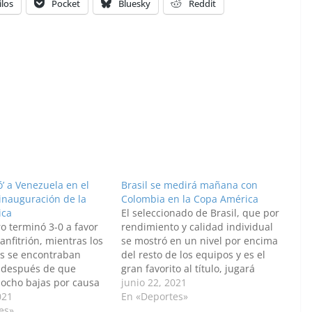
ilos
Pocket
Bluesky
Reddit
eó’ a Venezuela en el
Brasil se medirá mañana con
inauguración de la
Colombia en la Copa América
ica
El seleccionado de Brasil, que por
o terminó 3-0 a favor
rendimiento y calidad individual
anfitrión, mientras los
se mostró en un nivel por encima
s se encontraban
del resto de los equipos y es el
 después de que
gran favorito al título, jugará
 ocho bajas por causa
mañana ante Colombia, en un
junio 22, 2021
D-19. Por: Sammy
021
nuevo compromiso por el Grupo
En «Deportes»
ibe / Anadolu Brasil
es»
B de la Copa América de la que es