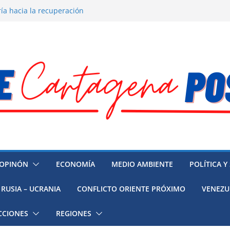
ía hacia la recuperación
o ambiental en México
 la muerte de preso político en
 mujeres, niñas y migrantes en
resión y su región finalmente
OPINÓN
ECONOMÍA
MEDIO AMBIENTE
POLÍTICA Y
RUSIA – UCRANIA
CONFLICTO ORIENTE PRÓXIMO
VENEZU
CCIONES
REGIONES