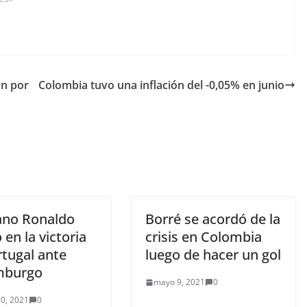
 a Venezuela en el
anfitrión.…
ugural de la Copa
21, este domingo 13
an por
Colombia tuvo una inflación del -0,05% en junio
iano Ronaldo
Borré se acordó de la
en la victoria
crisis en Colombia
rtugal ante
luego de hacer un gol
mburgo
mayo 9, 2021
0
0, 2021
0