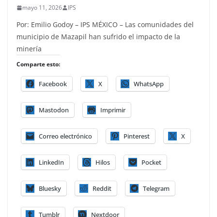
mayo 11, 2026
IPS
Por: Emilio Godoy – IPS MÉXICO – Las comunidades del
municipio de Mazapil han sufrido el impacto de la
minería
Comparte esto:
Facebook
X
WhatsApp
Mastodon
Imprimir
Correo electrónico
Pinterest
X
LinkedIn
Hilos
Pocket
Bluesky
Reddit
Telegram
Tumblr
Nextdoor