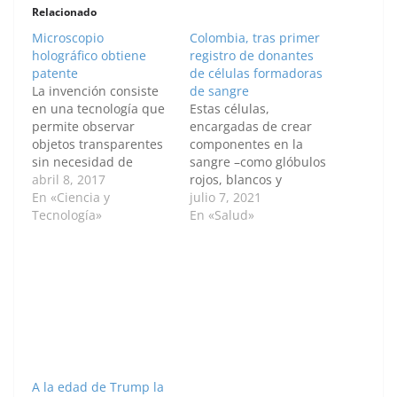
Relacionado
Microscopio
Colombia, tras primer
holográfico obtiene
registro de donantes
patente
de células formadoras
La invención consiste
de sangre
en una tecnología que
Estas células,
permite observar
encargadas de crear
objetos transparentes
componentes en la
sin necesidad de
sangre –como glóbulos
pintarlos, como ocurre
abril 8, 2017
rojos, blancos y
en el proceso
En «Ciencia y
plaquetas– se podrían
julio 7, 2021
convencional en el que
Tecnología»
trasplantar a pacientes
En «Salud»
mueren las células, lo
con enfermedades
que impide ver su
hematológicas severas
comportamiento.
como anemia, derrame
MEDELLÍN, — Agencia
ocular, leucemia,
de Noticias UN- La
enfermedad de
Superintendencia de
Kawasaki, hemofilia y
Industria y Comercio
mieloma múltiple,
concedió la patente
entre otras. BOGOTÁ D.
para el…
C., 07 de julio de
A la edad de Trump la
2021 — Agencia de