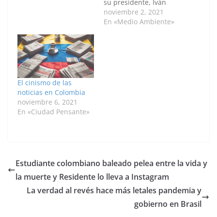
su presidente, Iván
Duque, durante la
noviembre 2, 2021
cumbre de la COP26,
En «Medio Ambiente»
llamando al resto de
países a preservar sus
selvas y la
biodiversidad para
salvar el planeta. "El
futuro de la
El cinismo de las
biodiversidad también
noticias en Colombia
dependen de lo…
noviembre 6, 2021
En «Ciudad Pensante»
Estudiante colombiano baleado pelea entre la vida y
la muerte y Residente lo lleva a Instagram
La verdad al revés hace más letales pandemia y
gobierno en Brasil