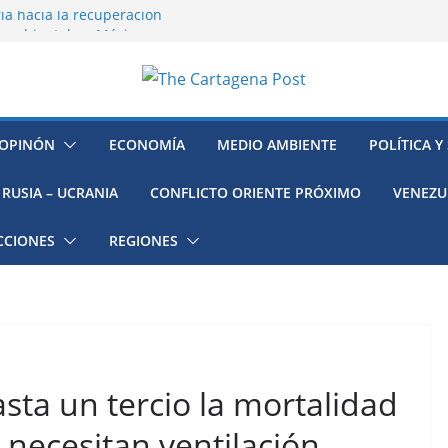
ía hacia la recuperación
o ambiental en México
 la muerte de preso político en
mujeres, niñas y migrantes en
resión y su región finalmente
OPINÓN
ECONOMÍA
MEDIO AMBIENTE
POLÍTICA Y
RUSIA – UCRANIA
CONFLICTO ORIENTE PRÓXIMO
VENEZU
CCIONES
REGIONES
ta un tercio la mortalidad
 necesitan ventilación