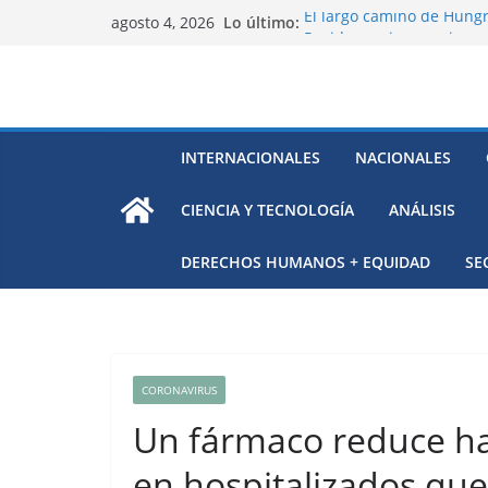
Saltar
Lo último:
El largo camino de Hungr
agosto 4, 2026
al
Residuos mineros, riesg
Alarma a expertos de ONU
contenido
Venezuela
Extensa desaparición de 
México
El océano Pacífico bajo p
INTERNACIONALES
NACIONALES
respaldada con pruebas
CIENCIA Y TECNOLOGÍA
ANÁLISIS
DERECHOS HUMANOS + EQUIDAD
SE
CORONAVIRUS
Un fármaco reduce has
en hospitalizados que