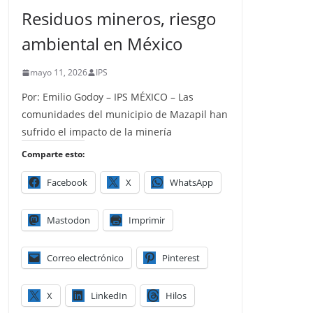
Residuos mineros, riesgo
ambiental en México
mayo 11, 2026
IPS
Por: Emilio Godoy – IPS MÉXICO – Las
comunidades del municipio de Mazapil han
sufrido el impacto de la minería
Comparte esto:
Facebook
X
WhatsApp
Mastodon
Imprimir
Correo electrónico
Pinterest
X
LinkedIn
Hilos