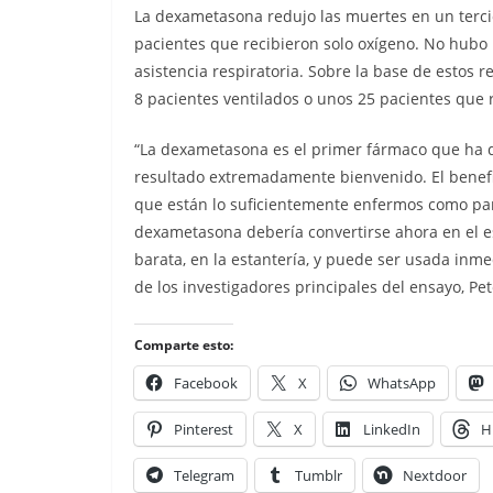
La dexametasona redujo las muertes en un tercio
pacientes que recibieron solo oxígeno. No hubo 
asistencia respiratoria. Sobre la base de estos 
8 pacientes ventilados o unos 25 pacientes que 
“La dexametasona es el primer fármaco que ha d
resultado extremadamente bienvenido. El benefic
que están lo suficientemente enfermos como para
dexametasona debería convertirse ahora en el e
barata, en la estantería, y puede ser usada inm
de los investigadores principales del ensayo, Pe
Comparte esto:
Facebook
X
WhatsApp
Pinterest
X
LinkedIn
H
Telegram
Tumblr
Nextdoor