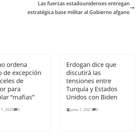
Las fuerzas estadounidenses entregan
estratégica base militar al Gobierno afgano
o ordena
Erdogan dice que
o de excepción
discutirá las
celes de
tensiones entre
or para
Turquía y Estados
lar “mafias”
Unidos con Biden
11, 2020
0
junio 1, 2021
0