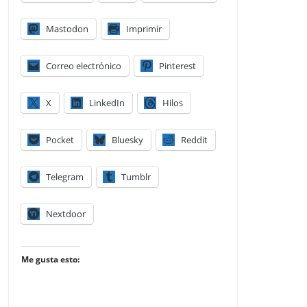
Mastodon
Imprimir
Correo electrónico
Pinterest
X
LinkedIn
Hilos
Pocket
Bluesky
Reddit
Telegram
Tumblr
Nextdoor
Me gusta esto: