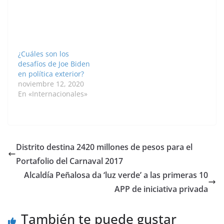
Estados Unidos
relacionados, según él,
reconoce formalmente
con la pandemia de
a Jerusalén como la
covid-19. "Con la
capital de Israel
votación universal por
después de…
correo (no la votación
¿Cuáles son los
en ausencia, que es
desafíos de Joe Biden
buena), 2020…
en política exterior?
noviembre 12, 2020
En «Internacionales»
Distrito destina 2420 millones de pesos para el
Portafolio del Carnaval 2017
Alcaldía Peñalosa da ‘luz verde’ a las primeras 10
APP de iniciativa privada
También te puede gustar