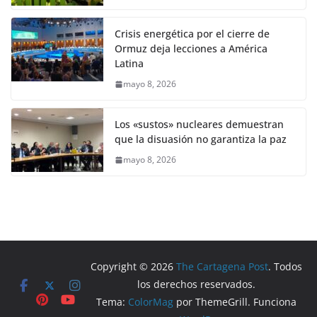
Crisis energética por el cierre de
Ormuz deja lecciones a América
Latina
mayo 8, 2026
Los «sustos» nucleares demuestran
que la disuasión no garantiza la paz
mayo 8, 2026
Copyright © 2026
The Cartagena Post
. Todos
los derechos reservados.
Tema:
ColorMag
por ThemeGrill. Funciona