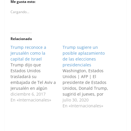
Me gusta esto:
Cargando...
Relacionado
Trump reconoce a
Trump sugiere un
Jerusalén como la
posible aplazamiento
capital de Israel
de las elecciones
Trump dijo que
presidenciales
Estados Unidos
Washington, Estados
trasladará su
Unidos | AFP | El
embajada de Tel Aviv a
presidente de Estados
Jerusalén en algún
Unidos, Donald Trump,
momento de los
diciembre 6, 2017
sugirió el jueves, por
próximos años. El
En «Internacionales»
primera vez, un
julio 30, 2020
presidente de Estados
posible aplazamiento
En «Internacionales»
Unidos, Donald Trump,
de las elecciones
sostiene una
presidenciales,
proclamación en la que
destacando los riesgos
el gobierno de los
de fraude