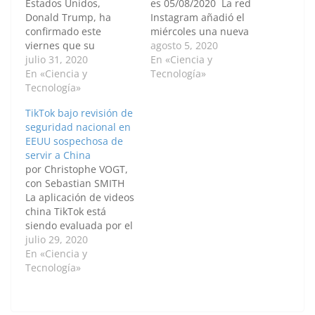
Estados Unidos,
es 05/08/2020 La red
Donald Trump, ha
Instagram añadió el
confirmado este
miércoles una nueva
viernes que su
función para crear y
agosto 5, 2020
Gobierno está
julio 31, 2020
compartir videos
En «Ciencia y
considerando la
En «Ciencia y
cortos, un desafío
Tecnología»
posibilidad de prohibir
Tecnología»
directo de su
el uso de la aplicación
propietaria, Facebook,
TikTok bajo revisión de
de telefonía móvil
a la aplicación china
seguridad nacional en
TikTok, tras la apertura
TikTok, que está desde
EEUU sospechosa de
de una investigación a
hace días en la mira
servir a China
la 'app' por motivos de
del presidente de
por Christophe VOGT,
seguridad nacional.
Estados Unidos,
con Sebastian SMITH
"Estamos analizando
Donald Trump.
La aplicación de videos
Tiktok. Podríamos
Instagram Reels
china TikTok está
prohibir TikTok,
permite a…
siendo evaluada por el
podríamos…
gobierno de Estados
julio 29, 2020
Unidos por su
En «Ciencia y
potencial riesgo de
Tecnología»
seguridad nacional y el
presidente Donald
Trump recibirá estos