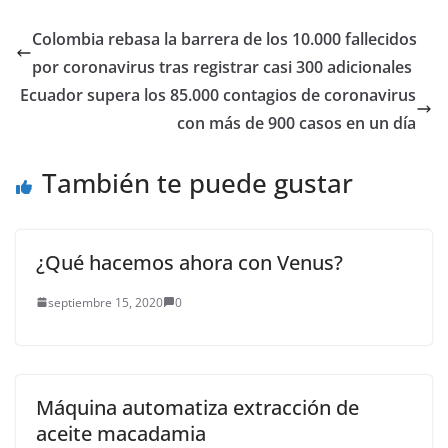
días una
recomendación sobre
Colombia rebasa la barrera de los 10.000 fallecidos
el tema, informó el
por coronavirus tras registrar casi 300 adicionales
miércoles el secretario
del Tesoro. Steven
Ecuador supera los 85.000 contagios de coronavirus
Mnuchin…
con más de 900 casos en un día
También te puede gustar
¿Qué hacemos ahora con Venus?
septiembre 15, 2020
0
Máquina automatiza extracción de
aceite macadamia