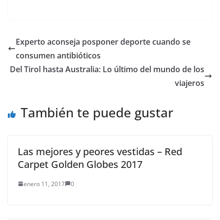
extendida, y del…
BOHO viene pisando
fuerte con bolsos lleno
de luz y color que
transmiten un aire
Experto aconseja posponer deporte cuando se
fresco y novedoso. La
consumen antibióticos
calidez que
desprenden los nuevos
Del Tirol hasta Australia: Lo último del mundo de los
diseños y…
viajeros
También te puede gustar
Las mejores y peores vestidas – Red
Carpet Golden Globes 2017
enero 11, 2017
0