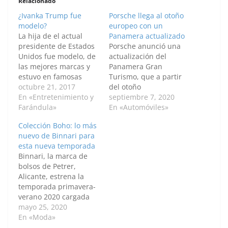
Relacionado
¿Ivanka Trump fue
Porsche llega al otoño
modelo?
europeo con un
La hija de el actual
Panamera actualizado
presidente de Estados
Porsche anunció una
Unidos fue modelo, de
actualización del
las mejores marcas y
Panamera Gran
estuvo en famosas
Turismo, que a partir
pasarelas. Veamos un
octubre 21, 2017
del otoño
poco de su recorrido
En «Entretenimiento y
(boreal) estará
septiembre 7, 2020
en el mundo de la
Farándula»
disponible con un
En «Automóviles»
moda. Ivanka Trump se
diseño retocado,
Colección Boho: lo más
sienta detrás del
nuevos ajustes para la
nuevo de Binnari para
escenario en la silla del
dirección y el chasis,
esta nueva temporada
peluquero antes del
como así también
Binnari, la marca de
desfile de modas de…
nuevos motores. Sin
bolsos de Petrer,
embargo, para notar
Alicante, estrena la
un verdadero lavado
temporada primavera-
de cara del Porsche
verano 2020 cargada
Panamera Executive, la
de novedades para
mayo 25, 2020
variante estándar con
todos los gustos y
En «Moda»
distancia entre ejes
ocasiones Su Colección