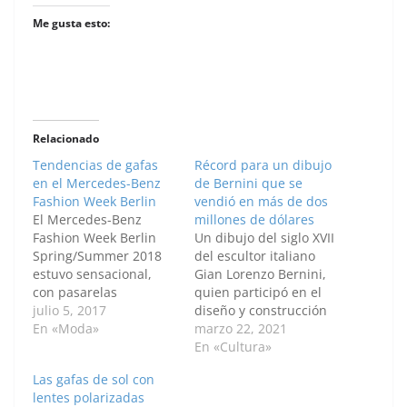
Me gusta esto:
Relacionado
Tendencias de gafas
Récord para un dibujo
en el Mercedes-Benz
de Bernini que se
Fashion Week Berlin
vendió en más de dos
El Mercedes-Benz
millones de dólares
Fashion Week Berlin
Un dibujo del siglo XVII
Spring/Summer 2018
del escultor italiano
estuvo sensacional,
Gian Lorenzo Bernini,
con pasarelas
quien participó en el
vanguardistas y unas
julio 5, 2017
diseño y construcción
colecciones preciosas.
En «Moda»
de la Basílica de San
marzo 22, 2021
A continuación la
Pedro, se subastó en
En «Cultura»
tendencia en gafas que
Francia en 2,27
Las gafas de sol con
se vió en la pasarela
millones de dólares,
lentes polarizadas
¿Cuáles estilos te
marcando un récord