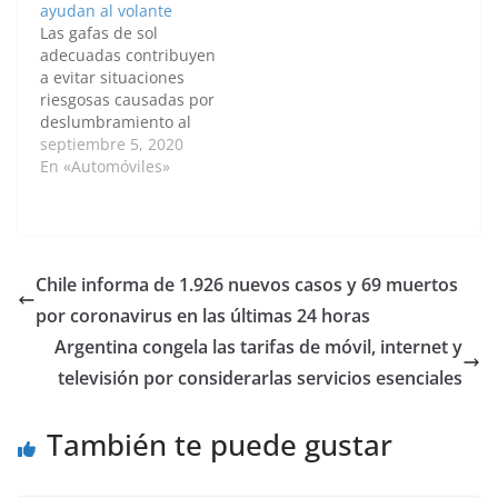
ayudan al volante
gustan mas? Las
en el historial del
Las gafas de sol
propuestas de gafas en
artista. Los
adecuadas contribuyen
la pasarela del show
especialistas habían
a evitar situaciones
de Maisonnoee
estimado que se
riesgosas causadas por
durante the Mercedes-
pagarían 60 mil…
deslumbramiento al
Benz Fashion Week
conducir. Kerstin
septiembre 5, 2020
Berlin
Kruschinski,
En «Automóviles»
Spring/Summer…
subdirectora de una
iniciativa alemana
centrada en el cuidado
de la salud visual,
señala que las gafas de
Chile informa de 1.926 nuevos casos y 69 muertos
sol se ofrecen en una
por coronavirus en las últimas 24 horas
infinita variedad de
modelos y variantes.
Argentina congela las tarifas de móvil, internet y
"Para evitar los
televisión por considerarlas servicios esenciales
reflejos…
También te puede gustar