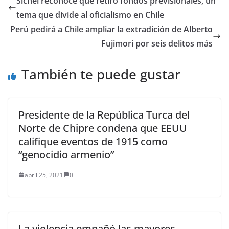
Sichel reconoce que retiró fondos previsionales, un
también acusada de
tema que divide al oficialismo en Chile
tráfico sexual de
adolescentes,
Perú pedirá a Chile ampliar la extradición de Alberto
diciéndole que ella no
Fujimori por seis delitos más
había hecho "nada
malo". Los mensajes…
También te puede gustar
Presidente de la República Turca del
Norte de Chipre condena que EEUU
califique eventos de 1915 como
“genocidio armenio”
abril 25, 2021
0
La violencia empañó las mayores