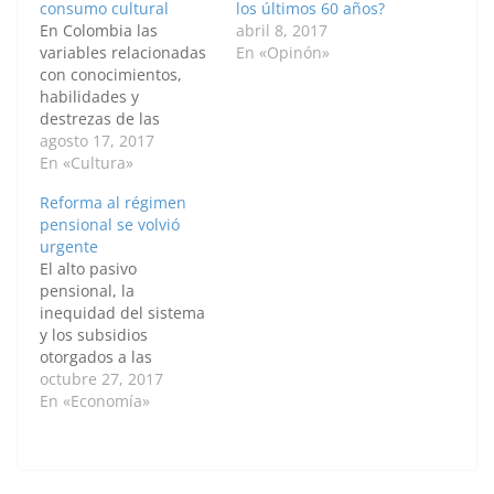
consumo cultural
los últimos 60 años?
En Colombia las
abril 8, 2017
variables relacionadas
En «Opinón»
con conocimientos,
habilidades y
destrezas de las
personas influyen en
agosto 17, 2017
las decisiones de
En «Cultura»
consumo cultural
Reforma al régimen
respecto a la asistencia
pensional se volvió
a museos, bibliotecas y
urgente
sitios de interés
El alto pasivo
histórico. Esta mirada
pensional, la
corresponde a una
inequidad del sistema
investigación que
y los subsidios
aplicó un modelo
otorgados a las
microeconómico para
pensiones de mayor
octubre 27, 2017
establecer las
poder adquisitivo,
En «Economía»
ponderaciones y el
entre otros problemas,
efecto…
hacen que la reforma
al régimen de
pensiones de prima