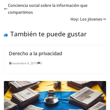
media no dé más
Conciencia social sobre la información que
espera. El sombrío
compartimos
panorama en este
tema fue presentado
Hoy: Los jóvenes
por el presidente de
Asofondos,…
También te puede gustar
Derecho a la privacidad
noviembre 4, 2019
0