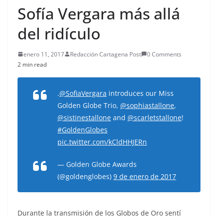
Sofía Vergara más allá
del ridículo
enero 11, 2017
Redacción Cartagena Post
0 Comments
2 min read
.
@SofiaVergara
introduces our Miss
Golden Globe Trio,
@sophiastallone
,
@sistinestallone
and
@scarletstallone
!
#GoldenGlobes
pic.twitter.com/kCldHHJERn
— Golden Globe Awards
(@goldenglobes)
9 de enero de 2017
Durante la transmisión de los Globos de Oro sentí