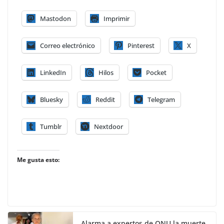
Mastodon
Imprimir
Correo electrónico
Pinterest
X
LinkedIn
Hilos
Pocket
Bluesky
Reddit
Telegram
Tumblr
Nextdoor
Me gusta esto:
Alarma a expertos de ONU la muerte