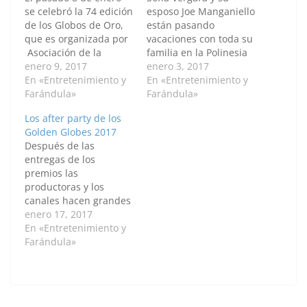
se celebró la 74 edición
esposo Joe Manganiello
de los Globos de Oro,
están pasando
que es organizada por
vacaciones con toda su
Asociación de la
familia en la Polinesia
Prensa Extranjera de
enero 9, 2017
Francesa,
enero 3, 2017
Hollywood (HFPA, por
En «Entretenimiento y
hospedándose en el
En «Entretenimiento y
sus siglas en inglés), la
Farándula»
lujoso hotel Le Taha'a
Farándula»
ceremonia se realizó
resort. Aquí puedes ver
Los after party de los
en el hotel Beverly
algunas de las fotos de
Golden Globes 2017
Hilton de Los Ángeles,
sus paradisíacas
Después de las
y fue presentada por el
vacaciones. [R-slider
entregas de los
humorista Jimmy…
id="4"]
premios las
productoras y los
canales hacen grandes
fiestas para festejar a
enero 17, 2017
los ganadores y
En «Entretenimiento y
celebrar el éxito de sus
Farándula»
producciones. Veamos
algunos momentos
divertidos de estas
fiestas. After