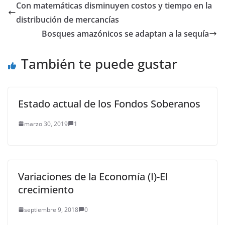
Party HBO's Official El
Con matemáticas disminuyen costos y tiempo en la
equipo de juego de
distribución de mercancías
tronos festejando
Nikolaj Coster-Waldau,
Bosques amazónicos se adaptan a la sequía
Gwendoline Christie y
Liam…
También te puede gustar
Estado actual de los Fondos Soberanos
marzo 30, 2019
1
Variaciones de la Economía (I)-El
crecimiento
septiembre 9, 2018
0