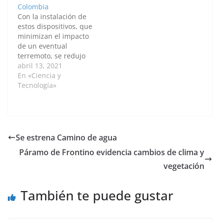
Colombia
modelo se
de electricidad se
Con la instalación de
representaron las rejas
mantenga continuo…
estos dispositivos, que
de…
minimizan el impacto
de un eventual
terremoto, se redujo
en 2,5 la sensación de
abril 13, 2021
una persona frente al
En «Ciencia y
temblor en relación
Tecnología»
con una estructura
tradicional, en tanto
que se logró llegar al 1
% en el
desplazamiento de
Se estrena Camino de agua
piso, como se exige
Páramo de Frontino evidencia cambios de clima y
en…
vegetación
También te puede gustar