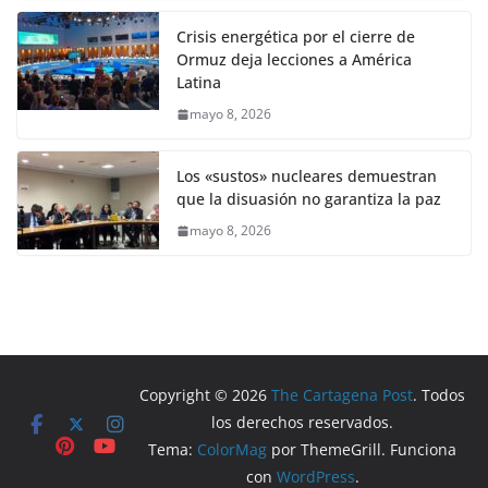
Crisis energética por el cierre de
Ormuz deja lecciones a América
Latina
mayo 8, 2026
Los «sustos» nucleares demuestran
que la disuasión no garantiza la paz
mayo 8, 2026
Copyright © 2026
The Cartagena Post
. Todos
los derechos reservados.
Tema:
ColorMag
por ThemeGrill. Funciona
con
WordPress
.