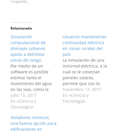
Cargando...
Relacionado
Simulación
Usuarios mantendrían
computacional de
continuidad eléctrica
drenajes urbanos
en zonas rurales del
ayuda a delimitar
país
zonas de riesgo
La simulación de una
Por medio de un
minirred eléctrica, a la
software es posible
cual se le conectan
estimar tanto el
paneles solares,
movimiento del agua
permite que con la
en las vías, como la
participación de los
noviembre 17, 2017
manera en que las
julio 13, 2017
usuarios se logre un
En «Ciencia y
aguas lluvias ingresan
En «Ciencia y
suministro continuo de
Tecnología»
a las tuberías. El
Tecnología»
energía en zonas no
sistema es útil para
interconectadas, que
Aisladores sísmicos,
planificar el territorio y
abarcan el 53 % del
una buena opción para
delimitar zonas de
territorio nacional.
edificaciones en
riesgo. Para diseñar el
Para que el suministro