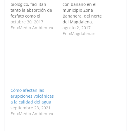
biológico, facilitan
con banano en el
tanto la absorción de
municipio Zona
fosfato como el
Bananera, del norte
aumento del
octubre 30, 2017
del Magdalena,
crecimiento de plantas
En «Medio Ambiente»
presentan
agosto 2, 2017
de café de las
acumulación de sales a
En «Magdalena»
variedades Castillo
causa del deficiente
Tambo, Castillo
drenaje asociado a
Naranjal y Tabi, según
condiciones de clima y
un estudio que sugiere
calidad del agua, lo
potenciar su uso en la
que conlleva a reducir
caficultura. Las
la producción. Este
micorrizas utilizadas
municipio es el mayor
en el experimento
productor de banano
fueron las Rhizo…
en el departamento…
Cómo afectan las
erupciones volcánicas
a la calidad del agua
septiembre 23, 2021
En «Medio Ambiente»