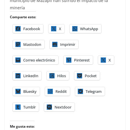
municipio de Mazapil han sufrido el impacto de la
minería
Comparte esto:
Facebook
X
WhatsApp
Mastodon
Imprimir
Correo electrónico
Pinterest
X
LinkedIn
Hilos
Pocket
Bluesky
Reddit
Telegram
Tumblr
Nextdoor
Me gusta esto: