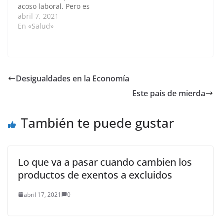
acoso laboral. Pero es
sabía qué…
una situación mucho
abril 7, 2021
más compleja,
En «Salud»
profunda y con serias
repercusiones en la
vida personal de un
trabajador. Heinz
Leymann, en su libro
Desigualdades en la Economía
"Mobbing", publicado
Este país de mierda
en 1996, define el
mobbing como un
conjunto de
También te puede gustar
constantes…
Lo que va a pasar cuando cambien los
productos de exentos a excluidos
abril 17, 2021
0