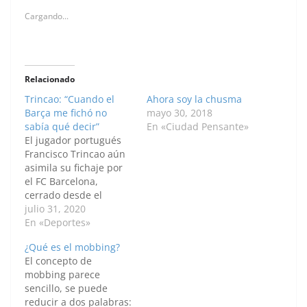
Cargando...
Relacionado
Trincao: “Cuando el
Ahora soy la chusma
Barça me fichó no
mayo 30, 2018
sabía qué decir”
En «Ciudad Pensante»
El jugador portugués
Francisco Trincao aún
asimila su fichaje por
el FC Barcelona,
cerrado desde el
pasado mes de enero y
julio 31, 2020
de cara a la próxima
En «Deportes»
temporada, ya que le
¿Qué es el mobbing?
dejó "sin palabras", a
El concepto de
sus 20 años, siendo un
mobbing parece
"orgullo" y una
sencillo, se puede
responsabilidad."Cuan
reducir a dos palabras:
do el Barça me fichó no