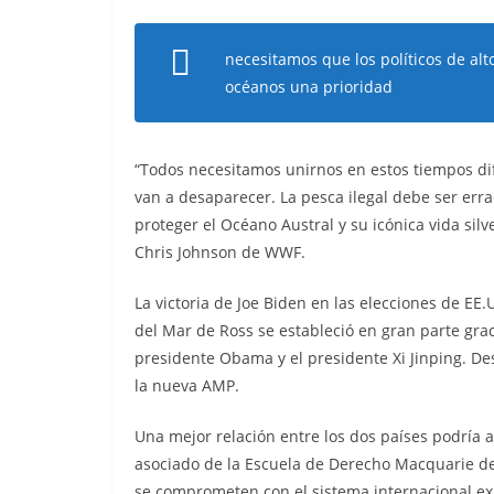
necesitamos que los políticos de alto
océanos una prioridad
“Todos necesitamos unirnos en estos tiempos difíc
van a desaparecer. La pesca ilegal debe ser err
proteger el Océano Austral y su icónica vida sil
Chris Johnson de WWF.
La victoria de Joe Biden en las elecciones de EE
del Mar de Ross se estableció en gran parte graci
presidente Obama y el presidente Xi Jinping. De
la nueva AMP.
Una mejor relación entre los dos países podría 
asociado de la Escuela de Derecho Macquarie de 
se comprometen con el sistema internacional exi