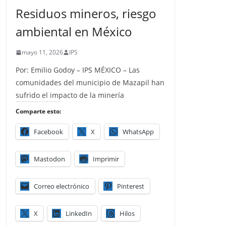
Residuos mineros, riesgo
ambiental en México
mayo 11, 2026
IPS
Por: Emilio Godoy – IPS MÉXICO – Las
comunidades del municipio de Mazapil han
sufrido el impacto de la minería
Comparte esto:
Facebook
X
WhatsApp
Mastodon
Imprimir
Correo electrónico
Pinterest
X
LinkedIn
Hilos