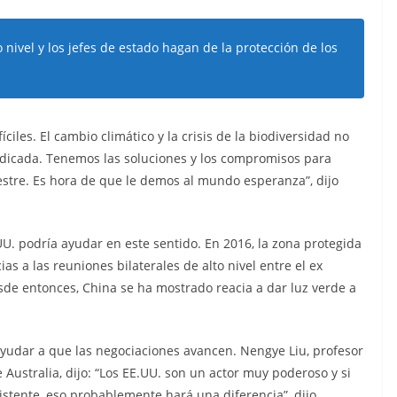
 nivel y los jefes de estado hagan de la protección de los
iles. El cambio climático y la crisis de la biodiversidad no
adicada. Tenemos las soluciones y los compromisos para
vestre. Es hora de que le demos al mundo esperanza”, dijo
.UU. podría ayudar en este sentido. En 2016, la zona protegida
as a las reuniones bilaterales de alto nivel entre el ex
sde entonces, China se ha mostrado reacia a dar luz verde a
ayudar a que las negociaciones avancen. Nengye Liu, profesor
Australia, dijo: “Los EE.UU. son un actor muy poderoso y si
stente, eso probablemente hará una diferencia”, dijo.