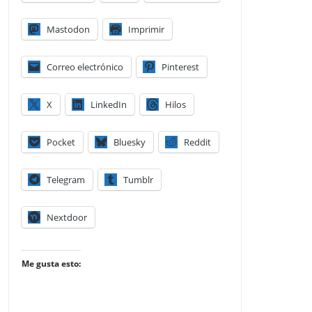
Mastodon
Imprimir
Correo electrónico
Pinterest
X
LinkedIn
Hilos
Pocket
Bluesky
Reddit
Telegram
Tumblr
Nextdoor
Me gusta esto: