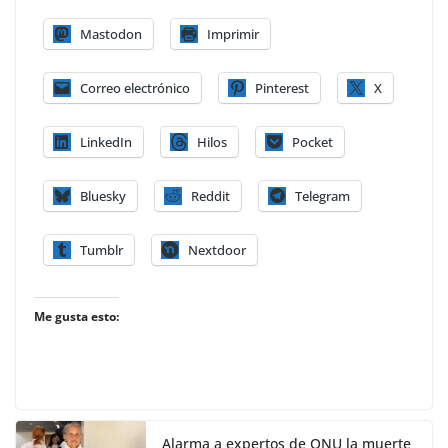
Mastodon
Imprimir
Correo electrónico
Pinterest
X
LinkedIn
Hilos
Pocket
Bluesky
Reddit
Telegram
Tumblr
Nextdoor
Me gusta esto:
Alarma a expertos de ONU la muerte