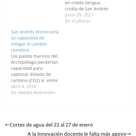
en creole (lengua
criolla de San Andrés
basada en el inglés) se
junio 29, 2021
pronunciaría specific o
En «Cultura»
strategy, estarían
San Andrés disminuiría
sufriendo
su capacidad de
modificaciones de
mitigar el cambio
pronunciación hacia
climático
especific y estrategy
Los pastos marinos del
por parte de los
Archipiélago perderían
isleños, lo que muestra
capacidad para
la influencia del
capturar dióxido de
español en la
carbono (CO2) si, entre
transformación de la
otras intervenciones,
abril 4, 2018
lengua nativa. BOGOTÁ
se intensifican
En «Medio Ambiente»
D. C., 29 de junio de…
actividades turísticas o
se hacen dragados en
sus áreas de
influencia. Así lo
identificaron los
Cortes de agua del 23 al 27 de enero
estudios del grupo de
A la innovación docente le falta más apoyo
investigación