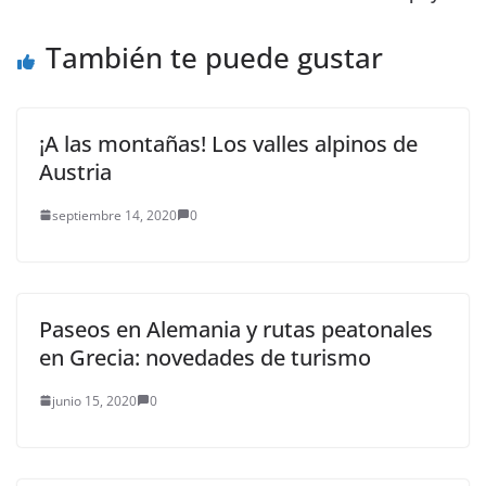
“Modelación de
Ecosistemas Costeros”,
También te puede gustar
que vincula a cuatro
sedes de la…
¡A las montañas! Los valles alpinos de
Austria
septiembre 14, 2020
0
Paseos en Alemania y rutas peatonales
en Grecia: novedades de turismo
junio 15, 2020
0