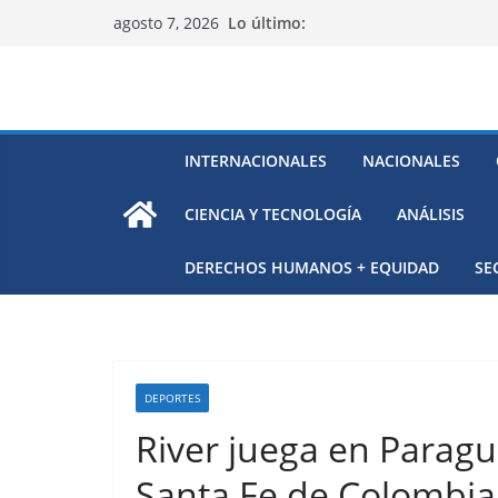
Saltar
Lo último:
agosto 7, 2026
al
contenido
INTERNACIONALES
NACIONALES
CIENCIA Y TECNOLOGÍA
ANÁLISIS
DERECHOS HUMANOS + EQUIDAD
SE
DEPORTES
River juega en Parag
Santa Fe de Colombia