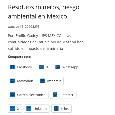
Residuos mineros, riesgo
ambiental en México
mayo 11, 2026
IPS
Por: Emilio Godoy – IPS MÉXICO – Las
comunidades del municipio de Mazapil han
sufrido el impacto de la minería
Comparte esto:
Facebook
X
WhatsApp
Mastodon
Imprimir
Correo electrónico
Pinterest
X
LinkedIn
Hilos