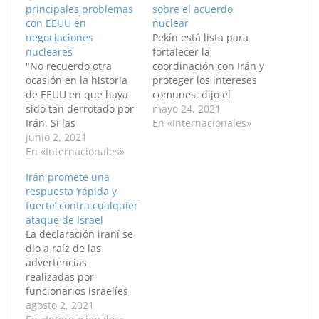
principales problemas
sobre el acuerdo
con EEUU en
nuclear
negociaciones
Pekín está lista para
nucleares
fortalecer la
"No recuerdo otra
coordinación con Irán y
ocasión en la historia
proteger los intereses
de EEUU en que haya
comunes, dijo el
sido tan derrotado por
presidente chino a su
mayo 24, 2021
Irán. Si las
homólogo iraní. Por:
En «Internacionales»
negociaciones de Viena
junio 2, 2021
Riyaz Ul Khaliq /
van bien es porque
En «Internacionales»
Anadolu Pekín apoya
tenemos paciencia.
las "demandas
Irán promete una
Hoy atestiguamos la
razonables" de
respuesta ‘rápida y
resolución de los
Teherán con respecto
fuerte’ contra cualquier
principales problemas
al acuerdo nuclear,
ataque de Israel
con EEUU", dijo el
dijo el lunes el
La declaración iraní se
presidente Hassan
presidente de China, Xi
dio a raíz de las
Rouhani. Por:
Jinping, en…
advertencias
Muhammet Kurşun /
realizadas por
Anadolu El
funcionarios israelíes
presidente…
quienes aseguraron
agosto 2, 2021