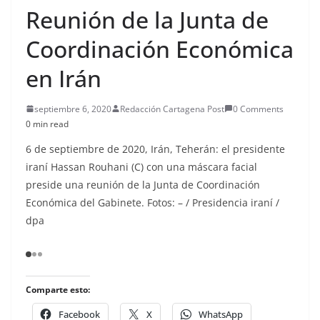
Reunión de la Junta de
Coordinación Económica
en Irán
septiembre 6, 2020
Redacción Cartagena Post
0 Comments
0 min read
6 de septiembre de 2020, Irán, Teherán: el presidente
iraní Hassan Rouhani (C) con una máscara facial
preside una reunión de la Junta de Coordinación
Económica del Gabinete. Fotos: – / Presidencia iraní /
dpa
HANDOUT – 06 September 2020, Iran, Tehran:
HA
Iranian President Hassan Rouhani (C) wearing
Ira
a face mask chairs a meeting of the Cabinet’s
fac
Economic Coordination Board. Photo:
Ec
Comparte esto:
-/Iranian Presidency/dpa –
-/I
Facebook
X
WhatsApp