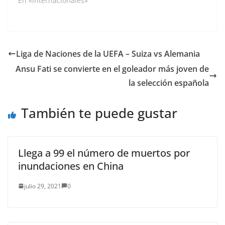
una 'respuesta severa'
En «Internacionales»
al ataque contra un
buque petrolero
operado por Israel
frente a las costas de
Omán. Por: Syed Zafar
Liga de Naciones de la UEFA – Suiza vs Alemania
Mehdi / Anadolu Irán e
Ansu Fati se convierte en el goleador más joven de
Israel han
intercambiado fuertes
la selección española
acusaciones por un
ataque…
También te puede gustar
Llega a 99 el número de muertos por
inundaciones en China
julio 29, 2021
0