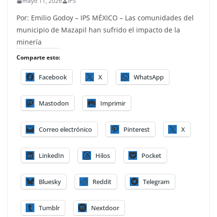
mayo 11, 2026
IPS
Por: Emilio Godoy – IPS MÉXICO – Las comunidades del
municipio de Mazapil han sufrido el impacto de la
minería
Comparte esto:
Facebook
X
WhatsApp
Mastodon
Imprimir
Correo electrónico
Pinterest
X
LinkedIn
Hilos
Pocket
Bluesky
Reddit
Telegram
Tumblr
Nextdoor