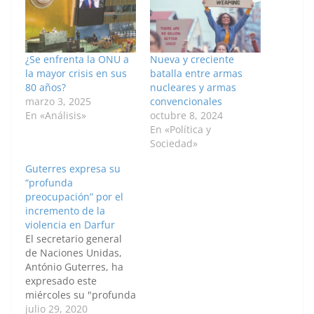
¿Se enfrenta la ONU a
Nueva y creciente
la mayor crisis en sus
batalla entre armas
80 años?
nucleares y armas
marzo 3, 2025
convencionales
En «Análisis»
octubre 8, 2024
En «Política y
Sociedad»
Guterres expresa su
“profunda
preocupación” por el
incremento de la
violencia en Darfur
El secretario general
de Naciones Unidas,
António Guterres, ha
expresado este
miércoles su "profunda
preocupación" por el
julio 29, 2020