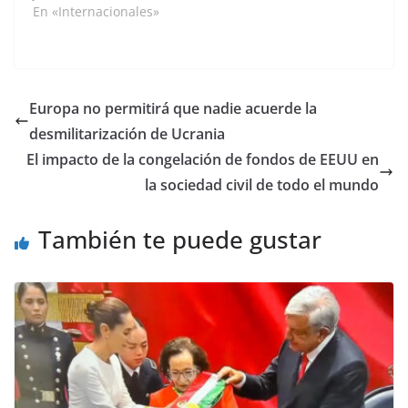
incremento de los
En «Internacionales»
incidentes violentos en
la región sudanesa de
Darfur, que se han
saldado con cerca de
70 muertos durante las
Europa no permitirá que nadie acuerde la
dos últimas semanas.
desmilitarización de Ucrania
El viceportavoz de
Guterres, Farhan Haq,
El impacto de la congelación de fondos de EEUU en
ha recordado…
la sociedad civil de todo el mundo
También te puede gustar