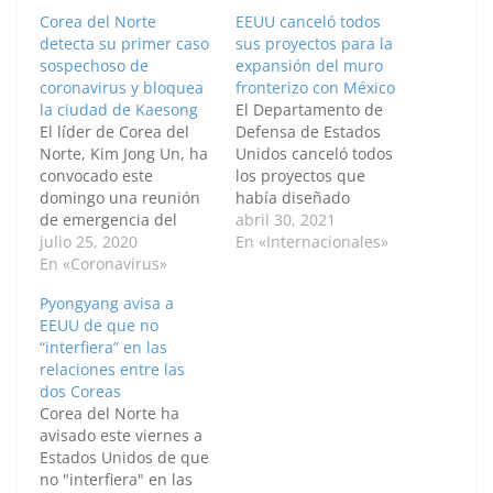
Corea del Norte
EEUU canceló todos
detecta su primer caso
sus proyectos para la
sospechoso de
expansión del muro
coronavirus y bloquea
fronterizo con México
la ciudad de Kaesong
El Departamento de
El líder de Corea del
Defensa de Estados
Norte, Kim Jong Un, ha
Unidos canceló todos
convocado este
los proyectos que
domingo una reunión
había diseñado
de emergencia del
durante el gobierno de
abril 30, 2021
Comité Central del
julio 25, 2020
Donald Trump para
En «Internacionales»
Partido de los
En «Coronavirus»
extender el muro
Trabajadores después
fronterizo con México,
Pyongyang avisa a
de que las autoridades
para el que habían
EEUU de que no
del país hayan
destino fondos
“interfiera” en las
detectado su primer
redireccionados de
relaciones entre las
caso sospechoso de
otras partidas del
dos Coreas
coronavirus en
presupuesto militar,
Corea del Norte ha
Kaesong, por el que
informó hoy en un
avisado este viernes a
han decidido bloquear
comunicado uno de los
Estados Unidos de que
los accesos…
voceros del…
no "interfiera" en las