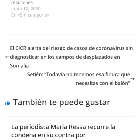
relaciones
intercoreanas, después
junio 12, 2020
de que el
En «Sin categoría»
Departamento de
Estado estadounidense
asegurara estar
"decepcionado" por el
cierre de los canales
El CICR alerta del riesgo de casos de coronavirus sin
de comunicación entre
diagnosticar en los campos de desplazados en
Pyongyang y Seúl.
Estados Unidos urgió a
Somalia
Corea del Norte a
Setién: “Todavía no tenemos esa finura que
retomar…
necesitas con el balón”
También te puede gustar
La periodista Maria Ressa recurre la
condena en su contra por