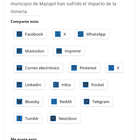
municipio de Mazapil han sufrido el impacto de la
minería
Comparte esto:
Facebook
X
WhatsApp
Mastodon
Imprimir
Correo electrónico
Pinterest
X
LinkedIn
Hilos
Pocket
Bluesky
Reddit
Telegram
Tumblr
Nextdoor
Me gusta esto: