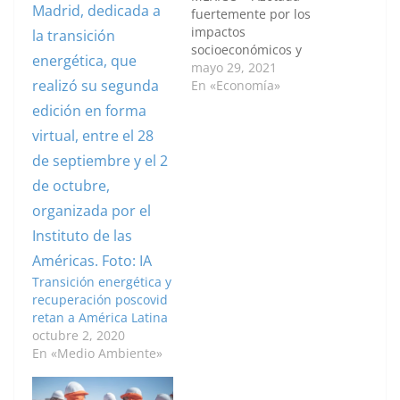
fuertemente por los
impactos
socioeconómicos y
sanitarios de la
mayo 29, 2021
pandemia, América
En «Economía»
Latina emprende el
desafío de costear una
recuperación del
sector de energía que
sea sostenible y la
afiance en la transición
hacia fuentes limpias.
La mayoría de las
naciones se ha
embarcado…
Transición energética y
recuperación poscovid
retan a América Latina
octubre 2, 2020
En «Medio Ambiente»