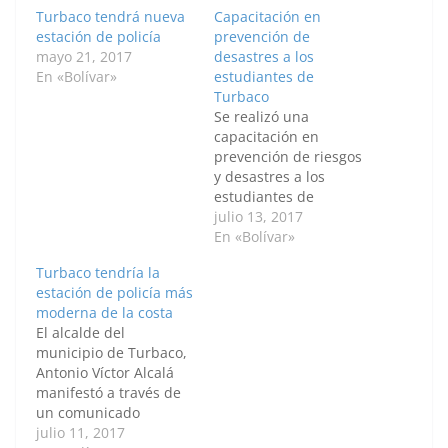
Turbaco tendrá nueva
Capacitación en
estación de policía
prevención de
mayo 21, 2017
desastres a los
En «Bolívar»
estudiantes de
Turbaco
Se realizó una
capacitación en
prevención de riesgos
y desastres a los
estudiantes de
bachillerato del Colegio
julio 13, 2017
Divino Niño. La
En «Bolívar»
capacitación trató
Turbaco tendría la
temas puntuales como
estación de policía más
prevención de
moderna de la costa
incendios y estrategias
El alcalde del
de repuesta ante
municipio de Turbaco,
posibles emergencias
Antonio Víctor Alcalá
escolares. Esta
manifestó a través de
capacitación fue
un comunicado
realizada por el Cuerpo
emitido por sus redes
julio 11, 2017
de Bomberos del