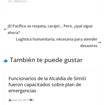
sociales, que la
En «Bolívar»
municipio, acciones
estación de policía del
como estas…
municipio será la mas
moderna de toda la
costa a nivel de
municipios. El próximo
¡El Pacífico se respeta, carajo!… Pero, ¿qué sigue
3 de Agosto se hace la
ahora?
entrega definitiva por…
Logística humanitaria, necesaria para atender
desastres
También te puede gustar
Funcionarios de la Alcaldía de Simití
fueron capacitados sobre plan de
emergencias
junio 23, 2017
0