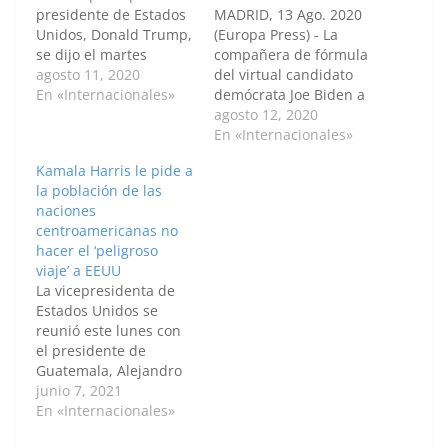
presidente de Estados
MADRID, 13 Ago. 2020
Unidos, Donald Trump,
(Europa Press) - La
se dijo el martes
compañera de fórmula
"sorprendido" por la
agosto 11, 2020
del virtual candidato
decisión del aspirante
En «Internacionales»
demócrata Joe Biden a
demócrata a la Casa
la Casa Blanca, Kamala
agosto 12, 2020
Blanca, Joe Biden, de
Harris, ha asegurado
En «Internacionales»
elegir a Kamala Harris
este miércoles que
Kamala Harris le pide a
como compañera de
"Estados Unidos clama
la población de las
fórmula, criticando el
por liderazgo" y ha
naciones
"pobre" desempeño de
acusado al presidente
centroamericanas no
la senadora durante
del país, Donald
hacer el ‘peligroso
las primarias
Trump, de empeorar la
viaje’ a EEUU
demócratas. "Me
situación de la crisis
La vicepresidenta de
sorprendió más que
sanitaria…
Estados Unidos se
nada…
reunió este lunes con
el presidente de
Guatemala, Alejandro
Giammattei, en su
junio 7, 2021
primer viaje al
En «Internacionales»
extranjero bajo el