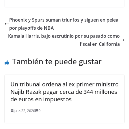
Gobierno de Joe Biden.
Por: Laura Gamba /
Anadolu La
vicepresidenta de
Phoenix y Spurs suman triunfos y siguen en pelea
Estados Unidos,
por playoffs de NBA
Kamala Harris, viajó a
Guatemala este lunes 7
Kamala Harris, bajo escrutinio por su pasado como
de junio para
fiscal en California
reunirse…
También te puede gustar
Un tribunal ordena al ex primer ministro
Najib Razak pagar cerca de 344 millones
de euros en impuestos
julio 22, 2020
0