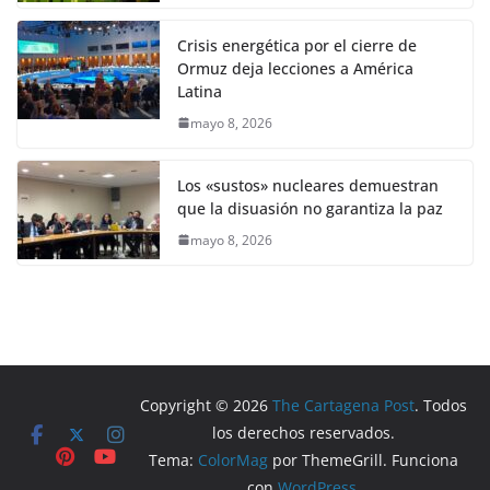
Crisis energética por el cierre de
Ormuz deja lecciones a América
Latina
mayo 8, 2026
Los «sustos» nucleares demuestran
que la disuasión no garantiza la paz
mayo 8, 2026
Copyright © 2026
The Cartagena Post
. Todos
los derechos reservados.
Tema:
ColorMag
por ThemeGrill. Funciona
con
WordPress
.