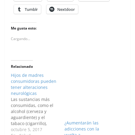
Tumblr
Nextdoor
Me gusta esto:
Cargando...
Relacionado
Hijos de madres
consumidoras pueden
tener alteraciones
neurológicas
Las sustancias más
consumidas, como el
alcohol (cerveza y
aguardiente) y el
¿Aumentarán las
tabaco (cigarrillo),
adicciones con la
además de otras
octubre 5, 2017
vuelta a