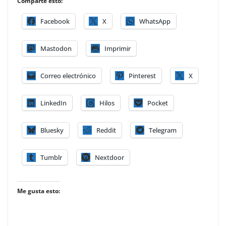
Comparte esto:
Facebook
X
WhatsApp
Mastodon
Imprimir
Correo electrónico
Pinterest
X
LinkedIn
Hilos
Pocket
Bluesky
Reddit
Telegram
Tumblr
Nextdoor
Me gusta esto: