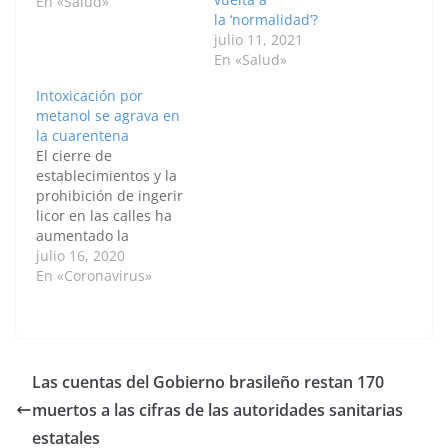
ilegales como la
En «Salud»
la ‘normalidad’?
marihuana y el basuco,
julio 11, 2021
y algunas inhalables,
En «Salud»
afectan los reflejos
primitivos del recién
Intoxicación por
nacido y su adaptación
metanol se agrava en
al ambiente. En una
la cuarentena
encuesta realizada a
El cierre de
353 madres –
establecimientos y la
consumidoras y no
prohibición de ingerir
consumidoras–…
licor en las calles ha
aumentado la
tendencia al consumo
julio 16, 2020
privado y, lo que es
En «Coronavirus»
peor, a adquirir alcohol
de menor calidad, que
estaría relacionado con
bebidas adulteradas.
Ante esta situación, los
Las cuentas del Gobierno brasileño restan 170
toxicólogos hacen un
muertos a las cifras de las autoridades sanitarias
llamado de alerta y
prevención por…
estatales