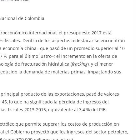
 Nacional de Colombia
oeconómico internacional, el presupuesto 2017 está
s fiscales. Dentro de los aspectos a destacar se encuentran
 la economía China –que pasó de un promedio superior al 10
7 % para el último lustro–; el incremento en la oferta de
nología de fracturación hidráulica (
fracking
), y el menor
reducido la demanda de materias primas, impactando sus
, principal producto de las exportaciones, pasó de valores
 45, lo que ha significado la pérdida de ingresos del
as fiscales 2013-2016, equivalente al 3,4 % del PIB.
petróleo que permite superar los costos de producción en
al el Gobierno proyectó que los ingresos del sector petrolero,
IB (unos 800.000 millones de pesos).