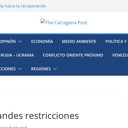
ía hacia la recuperación
o ambiental en México
 la muerte de preso político en
mujeres, niñas y migrantes en
resión y su región finalmente
OPINÓN
ECONOMÍA
MEDIO AMBIENTE
POLÍTICA Y
RUSIA – UCRANIA
CONFLICTO ORIENTE PRÓXIMO
VENEZU
CCIONES
REGIONES
ndes restricciones
ments
6 min read