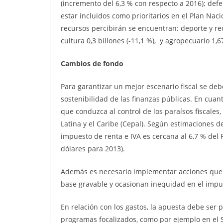
(incremento del 6,3 % con respecto a 2016); defens
estar incluidos como prioritarios en el Plan Nac
recursos percibirán se encuentran: deporte y rec
cultura 0,3 billones (-11,1 %), y agropecuario 1,67
Cambios de fondo
Para garantizar un mejor escenario fiscal se d
sostenibilidad de las finanzas públicas. En cuan
que conduzca al control de los paraísos fiscal
Latina y el Caribe (Cepal). Según estimaciones d
impuesto de renta e IVA es cercana al 6,7 % del 
dólares para 2013).
Además es necesario implementar acciones que ll
base gravable y ocasionan inequidad en el impu
En relación con los gastos, la apuesta debe ser p
programas focalizados, como por ejemplo en el Si