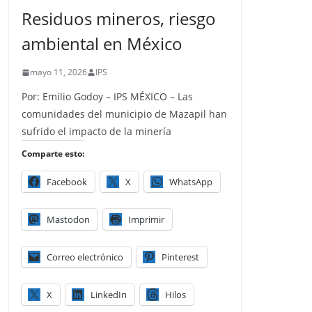
Residuos mineros, riesgo
ambiental en México
mayo 11, 2026
IPS
Por: Emilio Godoy – IPS MÉXICO – Las
comunidades del municipio de Mazapil han
sufrido el impacto de la minería
Comparte esto:
Facebook
X
WhatsApp
Mastodon
Imprimir
Correo electrónico
Pinterest
X
LinkedIn
Hilos