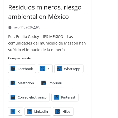
Residuos mineros, riesgo
ambiental en México
mayo 11, 2026
IPS
Por: Emilio Godoy – IPS MÉXICO – Las
comunidades del municipio de Mazapil han
sufrido el impacto de la minería
Comparte esto:
Facebook
X
WhatsApp
Mastodon
Imprimir
Correo electrónico
Pinterest
X
LinkedIn
Hilos