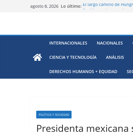
Saltar
Lo último:
El largo camino de Hungr
agosto 8, 2026
al
Residuos mineros, riesg
Alarma a expertos de ONU
contenido
Venezuela
Extensa desaparición de 
México
El océano Pacífico bajo p
INTERNACIONALES
NACIONALES
respaldada con pruebas
CIENCIA Y TECNOLOGÍA
ANÁLISIS
DERECHOS HUMANOS + EQUIDAD
SE
POLÍTICA Y SOCIEDAD
Presidenta mexicana