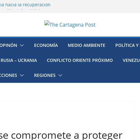
ía hacia la recuperación
o ambiental en México
 la muerte de preso político en
mujeres, niñas y migrantes en
resión y su región finalmente
OPINÓN
ECONOMÍA
MEDIO AMBIENTE
POLÍTICA Y
RUSIA – UCRANIA
CONFLICTO ORIENTE PRÓXIMO
VENEZU
CCIONES
REGIONES
 se compromete a proteger