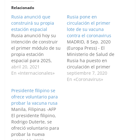
Relacionado
Rusia anunció que
Rusia pone en
construirá su propia
circulación el primer
estación espacial
lote de su vacuna
Rusia anunció hoy su
contra el coronavirus
intención de construir
MADRID, 8 Sep. 2020
el primer módulo de su
(Europa Press) - El
propia estación
Ministerio de Salud de
espacial para 2025,
Rusia ha puesto en
después de que el
abril 20, 2021
circulación el primer
gobierno sugiriera que
En «Internacionales»
lote de la vacuna
septiembre 7, 2020
podría abandonar la
contra la COVID-19
En «Coronavirus»
Estación Espacial
desarrollada en el país,
Presidente filipino se
Internacional (ISS, por
bautizada como
ofrece voluntario para
sus siglas en inglés).
Sputnik V, después de
probar la vacuna rusa
"El primer módulo
haber completado las
Manila, Filipinas -AFP
básico para la nueva
pruebas de calidad
El presidente filipino,
estación orbital rusa ya
requeridas. "El primer
Rodrigo Duterte, se
está en construcción",
lote de la vacuna
ofreció voluntario para
…
Sputnik…
probar la nueva