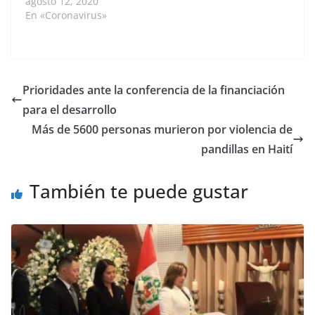
vacuna rusa contra el
agosto 12, 2020
coronavirus, anunció el
En «Coronavirus»
miércoles su portavoz.
El presidente filipino
afirmó que tenía "gran
confianza" en los
esfuerzos desplegados
Prioridades ante la conferencia de la financiación
por Rusia para poner
para el desarrollo
fin a la pandemia.
"Creo que la vacuna
Más de 5600 personas murieron por violencia de
que…
pandillas en Haití
También te puede gustar