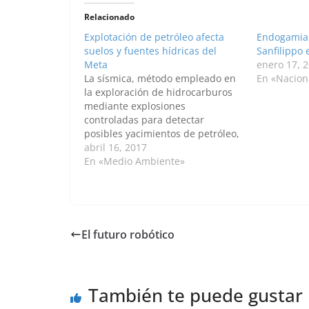
Relacionado
Explotación de petróleo afecta
Endogamia 
suelos y fuentes hídricas del
Sanfilippo
Meta
enero 17, 
La sísmica, método empleado en
En «Nacion
la exploración de hidrocarburos
mediante explosiones
controladas para detectar
posibles yacimientos de petróleo,
ha afectado las fuentes de agua
abril 16, 2017
subterráneas (acuíferos) y ha
En «Medio Ambiente»
contaminado importantes ríos
por vertimientos de desechos en
sus cauces. BOGOTÁ D. C.—
Agencia de Noticias UN- A pocos
metros del río…
El futuro robótico
También te puede gustar