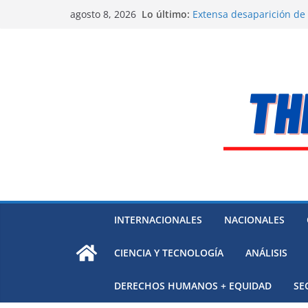
Saltar
Lo último:
Extensa desaparición de
agosto 8, 2026
al
México
El océano Pacífico bajo p
contenido
respaldada con pruebas
El largo camino de Hungr
Residuos mineros, riesg
Alarma a expertos de ONU
Venezuela
INTERNACIONALES
NACIONALES
CIENCIA Y TECNOLOGÍA
ANÁLISIS
DERECHOS HUMANOS + EQUIDAD
SE