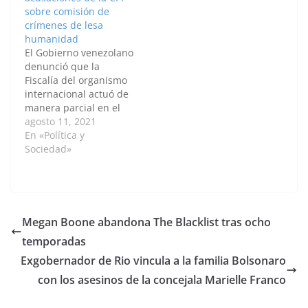
en las que se
77 años, en Phnom
sobre comisión de
investigan los delitos
Penh, la capital de
crímenes de lesa
del terrorismo de
Camboya. "Puedo
humanidad
Estado, de las cuales
confirmar que Duch ha
El Gobierno venezolano
278 se encuentran en…
fallecido a las…
denunció que la
Fiscalía del organismo
internacional actuó de
manera parcial en el
caso de su país. Por:
agosto 11, 2021
Sammy Palomino Uribe
En «Política y
/ Anadolu Este 12 de
Sociedad»
agosto, el Gobierno de
Venezuela rechazó las
conclusiones de la
exfiscal de la Corte
Penal Internacional
Megan Boone abandona The Blacklist tras ocho
(CPI), Fatou Bensouda,
temporadas
sobre el…
Exgobernador de Rio vincula a la familia Bolsonaro
con los asesinos de la concejala Marielle Franco