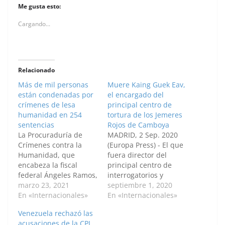
Me gusta esto:
Cargando...
Relacionado
Más de mil personas
Muere Kaing Guek Eav,
están condenadas por
el encargado del
crímenes de lesa
principal centro de
humanidad en 254
tortura de los Jemeres
sentencias
Rojos de Camboya
La Procuraduría de
MADRID, 2 Sep. 2020
Crímenes contra la
(Europa Press) - El que
Humanidad, que
fuera director del
encabeza la fiscal
principal centro de
federal Ángeles Ramos,
interrogatorios y
informó hoy que a 45
marzo 23, 2021
torturas de los Jemeres
septiembre 1, 2020
años del último golpe
En «Internacionales»
Rojos, Kaing Guek Eav,
En «Internacionales»
de Estado existen 626
ha fallecido est
Venezuela rechazó las
causas en todo el país
miércoles a la edad de
acusaciones de la CPI