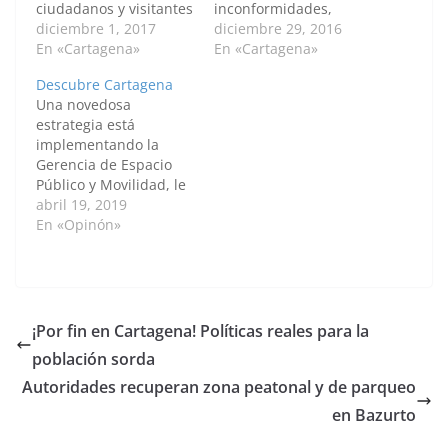
ciudadanos y visitantes
inconformidades,
podrán disfrutar de
diciembre 1, 2017
quejas y citaciones
diciembre 29, 2016
una mejor calidad del
En «Cartagena»
para protestas en
En «Cartagena»
espacio público,
torno a la ocupación de
Descubre Cartagena
gracias a la
la plaza de Los
Una novedosa
organización de los
Estudiantes, en el
estrategia está
vendedores informales
Centro Histórico, la
implementando la
que cuentan con
Alcaldía de Cartagena
Gerencia de Espacio
permiso para ejercer
aclara a la ciudadanía
Público y Movilidad, le
su actividad
que dicha ocupación
propone a residentes y
abril 19, 2019
económica. Siguiendo
se está dando de…
turistas que conozcan
En «Opinón»
las directrices del
los sabores y la comida
alcalde (e) Sergio…
local a través del Tour
Descubre Cartagena,
Sabores y Tradición.
Este tour invita a que
¡Por fin en Cartagena! Políticas reales para la
los visitantes y
población sorda
cartageneros apoyen a
los vendedores con
Autoridades recuperan zona peatonal y de parqueo
confianza…
en Bazurto