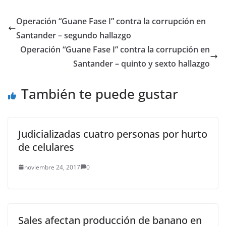
de los casos que han
puesto en peligro los
Operación “Guane Fase I” contra la corrupción en
recursos públicos,
Santander – segundo hallazgo
especialmente los
destinados a la
Operación “Guane Fase I” contra la corrupción en
atención de la
Santander – quinto y sexto hallazgo
infancia…
También te puede gustar
Judicializadas cuatro personas por hurto
de celulares
noviembre 24, 2017
0
Sales afectan producción de banano en