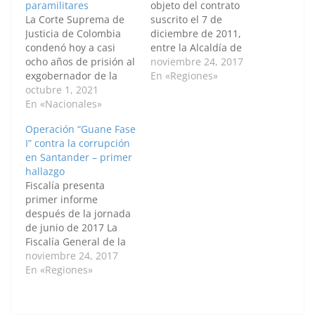
paramilitares
objeto del contrato
La Corte Suprema de
suscrito el 7 de
Justicia de Colombia
diciembre de 2011,
condenó hoy a casi
entre la Alcaldía de
ocho años de prisión al
Bucaramanga y Agro
noviembre 24, 2017
exgobernador de la
Anco, era el de brindar
En «Regiones»
provincia colombiana
octubre 1, 2021
atención integral a la
de Antioquia y
En «Nacionales»
población afectada por
exsenador Luis Alfredo
la ola invernal en ese
Operación “Guane Fase
Ramos por asociación
año; sin embargo, la
I” contra la corrupción
con grupos
Fiscalía encontró
en Santander – primer
paramilitares entre
inconsistencias en el
hallazgo
2001 y 2007, quedando
desarrollo del mismo,
Fiscalía presenta
también inhabilitado
con…
primer informe
para ejercer cualquier
después de la jornada
cargo público Ramos
de junio de 2017 La
fue declarado culpable
Fiscalía General de la
por…
Nación asumió un
noviembre 24, 2017
compromiso con la
En «Regiones»
comunidad de
Santander: profundizar
en las investigaciones