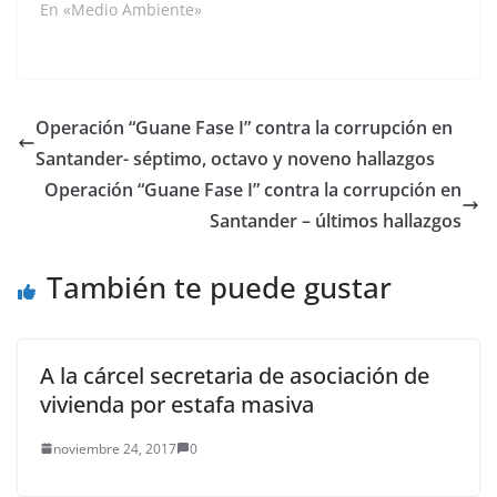
deterioro del suelo y
En «Medio Ambiente»
biodigestor captura…
del agua, además de
las emisiones
contaminantes
generadas por la
descomposición de la
Operación “Guane Fase I” contra la corrupción en
materia orgánica, que
Santander- séptimo, octavo y noveno hallazgos
van a la atmósfera. La
falta de una buena
Operación “Guane Fase I” contra la corrupción en
cobertura también…
Santander – últimos hallazgos
También te puede gustar
A la cárcel secretaria de asociación de
vivienda por estafa masiva
noviembre 24, 2017
0