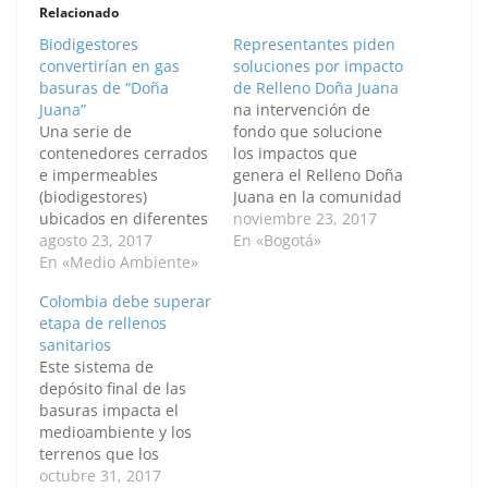
Relacionado
Biodigestores
Representantes piden
convertirían en gas
soluciones por impacto
basuras de “Doña
de Relleno Doña Juana
Juana”
na intervención de
Una serie de
fondo que solucione
contenedores cerrados
los impactos que
e impermeables
genera el Relleno Doña
(biodigestores)
Juana en la comunidad
ubicados en diferentes
del barrio Mochuelo
noviembre 23, 2017
puntos del Relleno
agosto 23, 2017
Alto, pidieron un grupo
En «Bogotá»
sanitario Doña Juana
En «Medio Ambiente»
de representantes a la
podría transformar en
Cámara por Bogotá en
Colombia debe superar
energía los materiales
audiencia pública
etapa de rellenos
orgánicos que cada día
realizada en la
sanitarios
llegan a este lugar de
localidad de Ciudad
Este sistema de
Bogotá. Óscar Suárez,
Bolívar. Los
depósito final de las
profesor de la
congresistas que
basuras impacta el
Universidad Nacional
escucharon y vivieron
medioambiente y los
de Colombia (U.N.)
de primera mano la…
terrenos que los
Sede Orinoquia,
albergan, por el
octubre 31, 2017
explica que el